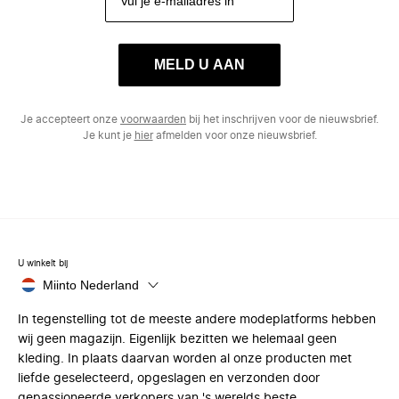
MELD U AAN
Je accepteert onze
voorwaarden
bij het inschrijven voor de nieuwsbrief.
Je kunt je
hier
afmelden voor onze nieuwsbrief.
U winkelt bij
Miinto Nederland
In tegenstelling tot de meeste andere modeplatforms hebben
wij geen magazijn. Eigenlijk bezitten we helemaal geen
kleding. In plaats daarvan worden al onze producten met
liefde geselecteerd, opgeslagen en verzonden door
gepassioneerde verkopers van 's werelds beste