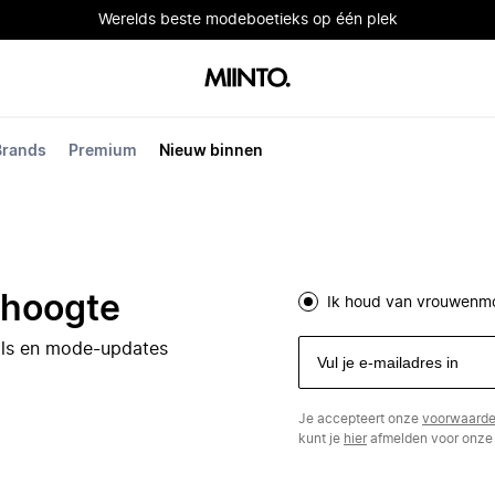
Werelds beste modeboetieks op één plek
Brands
Premium
Nieuw binnen
e hoogte
Ik houd van vrouwenm
eals en mode-updates
Je accepteert onze
voorwaard
kunt je
hier
afmelden voor onze 