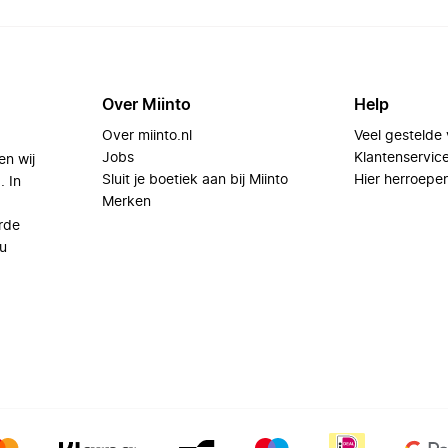
Over Miinto
Help
Over miinto.nl
Veel gestelde
Jobs
Klantenservic
en wij
Sluit je boetiek aan bij Miinto
Hier herroepe
. In
Merken
rde
u