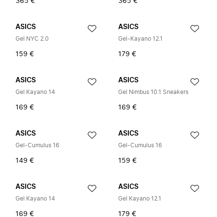
365 €
365 €
ASICS
ASICS
Gel NYC 2.0
Gel-Kayano 12.1
159 €
179 €
ASICS
ASICS
Gel Kayano 14
Gel Nimbus 10.1 Sneakers
169 €
169 €
ASICS
ASICS
Gel-Cumulus 16
Gel-Cumulus 16
149 €
159 €
ASICS
ASICS
Gel Kayano 14
Gel Kayano 12.1
169 €
179 €