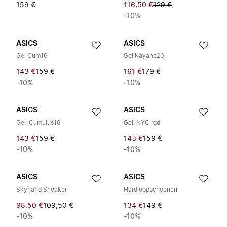
159 €
116,50 €
129 €
-10%
ASICS
ASICS
Gel Cum16
Gel Kayano20
143 €
159 €
161 €
179 €
-10%
-10%
ASICS
ASICS
Gel-Cumulus16
Gel-NYC rgd
143 €
159 €
143 €
159 €
-10%
-10%
ASICS
ASICS
Skyhand Sneaker
Hardloopschoenen
98,50 €
109,50 €
134 €
149 €
-10%
-10%