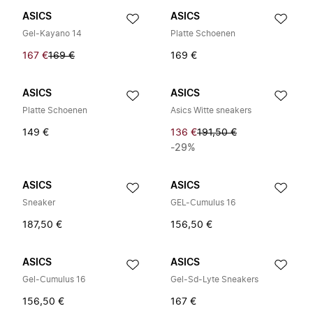
ASICS
ASICS
Gel-Kayano 14
Platte Schoenen
167 €
169 €
169 €
ASICS
ASICS
Platte Schoenen
Asics Witte sneakers
149 €
136 €
191,50 €
-29%
ASICS
ASICS
Sneaker
GEL-Cumulus 16
187,50 €
156,50 €
ASICS
ASICS
Gel-Cumulus 16
Gel-Sd-Lyte Sneakers
156,50 €
167 €