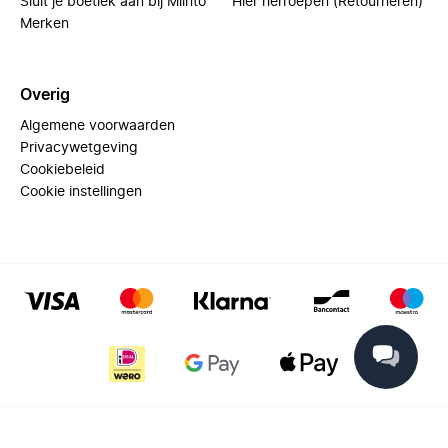
Sluit je boetiek aan bij Miinto
Hier herroepen (Retourneren)
Merken
Overig
Algemene voorwaarden
Privacywetgeving
Cookiebeleid
Cookie instellingen
© 2025 Miinto - All rights reserved