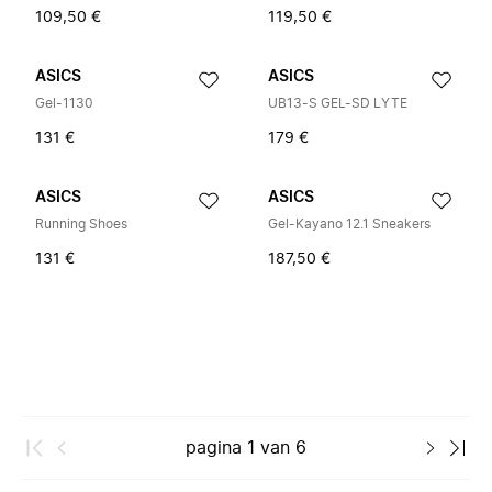
109,50 €
119,50 €
ASICS
ASICS
Gel-1130
UB13-S GEL-SD LYTE
131 €
179 €
ASICS
ASICS
Running Shoes
Gel-Kayano 12.1 Sneakers
131 €
187,50 €
pagina
1
van
6