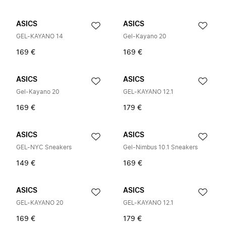
ASICS
ASICS
GEL-KAYANO 14
Gel-Kayano 20
169 €
169 €
ASICS
ASICS
Gel-Kayano 20
GEL-KAYANO 12.1
169 €
179 €
ASICS
ASICS
GEL-NYC Sneakers
Gel-Nimbus 10.1 Sneakers
149 €
169 €
ASICS
ASICS
GEL-KAYANO 20
GEL-KAYANO 12.1
169 €
179 €