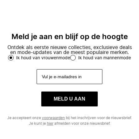
Meld je aan en blijf op de hoogte
Ontdek als eerste nieuwe collecties, exclusieve deals
en mode-updates van de meest populaire merken.
Ik houd van vrouwenmode
Ik houd van mannenmode
MELD U AAN
Je accepteert onze
voorwaarden
bij het inschrijven voor de nieuwsbrief.
Je kunt je
hier
afmelden voor onze nieuwsbrief.