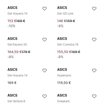
ASICS
ASICS
Gel-Kayano 14
Gel-SD Lyte
152 €
169 €
146 €
159 €
-10%
-8%
ASICS
ASICS
Gel Kayano 20
Gel-Cumulus 16
164,50 €
179 €
155,50 €
169 €
-8%
-8%
ASICS
ASICS
Gel-Kayano 14
Hypersync
169 €
119,50 €
ASICS
ASICS
Gel Venture 6
Sneakers