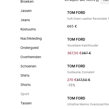
Verwijder alle filters
Tom
Broeken
Jassen
TOM FORD
Soft Grain Leather Reversible
Jeans
665 €
Kostuums
Nachtkleding
TOM FORD
Vouwbare Kaarthouder
Ondergoed
367,50 €
387 €
Overhemden
Schoenen
TOM FORD
Guillaume Zonnebril
Shirts
270 €
317,50 €
Shorts
-15%
Sport
TOM FORD
Tassen
Ultrafine Merino Oversized Ro