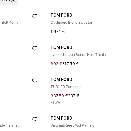
 Ford
TOM FORD
 T Belt 40 mm
Cashmere Blend Sweater
1.974 €
TOM FORD
Lyocell Katoen Ronde Hals T-shirt
302 €
317,50 €
TOM FORD
TURNER Zonnebril
337,50 €
397 €
-15%
TOM FORD
nde Hals Trui
Visgraatstreep Wol Pantalon