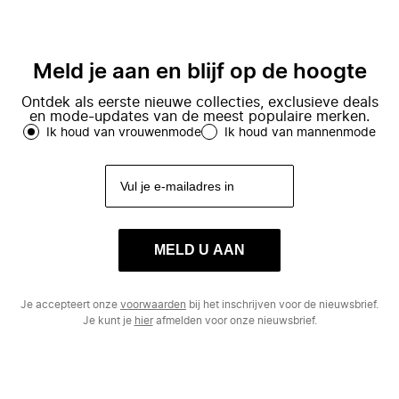
Meld je aan en blijf op de hoogte
Ontdek als eerste nieuwe collecties, exclusieve deals
en mode-updates van de meest populaire merken.
Ik houd van vrouwenmode
Ik houd van mannenmode
MELD U AAN
Je accepteert onze
voorwaarden
bij het inschrijven voor de nieuwsbrief.
Je kunt je
hier
afmelden voor onze nieuwsbrief.