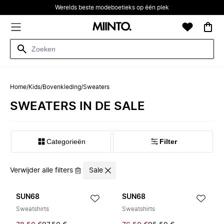
Werelds beste modeboetieks op één plek
Home
/
Kids
/
Bovenkleding
/
Sweaters
SWEATERS IN DE SALE
Categorieën
Filter
Verwijder alle filters
Sale
SUN68
SUN68
Sweatshirts
Sweatshirts