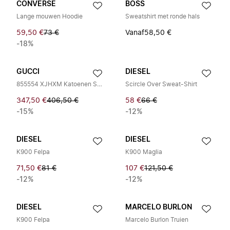
CONVERSE
BOSS
Lange mouwen Hoodie
Sweatshirt met ronde hals
59,50 €
73 €
Vanaf
58,50 €
-18%
GUCCI
DIESEL
855554 XJHXM Katoenen Sweatshirt
Scircle Over Sweat-Shirt
347,50 €
406,50 €
58 €
66 €
-15%
-12%
DIESEL
DIESEL
K900 Felpa
K900 Maglia
71,50 €
81 €
107 €
121,50 €
-12%
-12%
DIESEL
MARCELO BURLON
K900 Felpa
Marcelo Burlon Truien