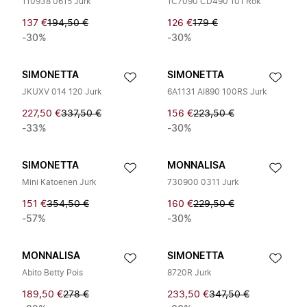
110938 0615 Jurk
1C7090 CD490 101 Rok
137 €
194,50 €
126 €
179 €
-30%
-30%
SIMONETTA
SIMONETTA
JKUXV 014 120 Jurk
6A1131 AI890 100RS Jurk
227,50 €
337,50 €
156 €
223,50 €
-33%
-30%
SIMONETTA
MONNALISA
Mini Katoenen Jurk
730900 0311 Jurk
151 €
354,50 €
160 €
229,50 €
-57%
-30%
MONNALISA
SIMONETTA
Abito Betty Pois
8720R Jurk
189,50 €
278 €
233,50 €
347,50 €