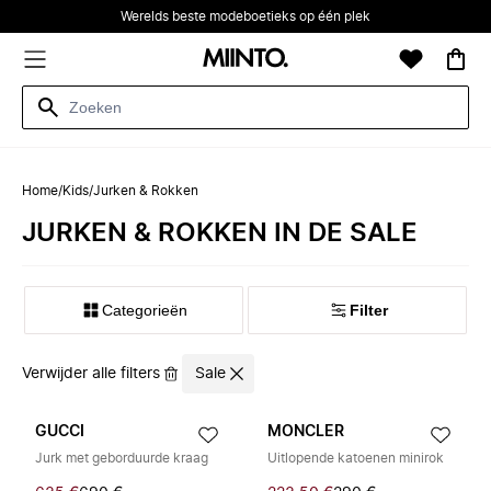
Werelds beste modeboetieks op één plek
Home
/
Kids
/
Jurken & Rokken
JURKEN & ROKKEN IN DE SALE
Categorieën
Filter
Verwijder alle filters
Sale
GUCCI
MONCLER
Jurk met geborduurde kraag
Uitlopende katoenen minirok