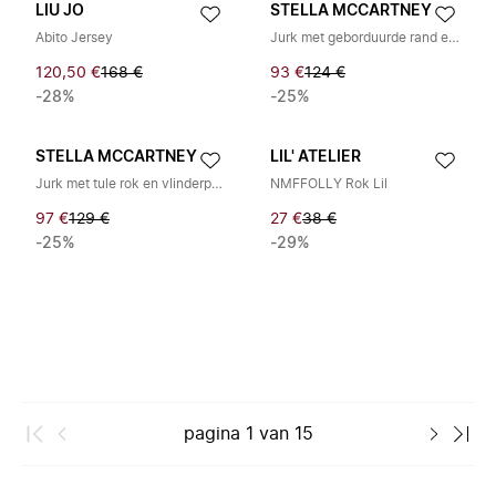
LIU JO
STELLA MCCARTNEY
Abito Jersey
Jurk met geborduurde rand en ruches korte mouwen ronde hals
120,50 €
168 €
93 €
124 €
-28%
-25%
STELLA MCCARTNEY
LIL' ATELIER
Jurk met tule rok en vlinderprint
NMFFOLLY Rok Lil
97 €
129 €
27 €
38 €
-25%
-29%
pagina
1
van
15