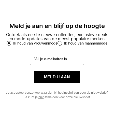
Meld je aan en blijf op de hoogte
Ontdek als eerste nieuwe collecties, exclusieve deals
en mode-updates van de meest populaire merken.
Ik houd van vrouwenmode
Ik houd van mannenmode
MELD U AAN
Je accepteert onze
voorwaarden
bij het inschrijven voor de nieuwsbrief.
Je kunt je
hier
afmelden voor onze nieuwsbrief.