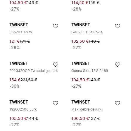
104,50 €
143 €
114,50 €
159 €
-27%
-28%
TWINSET
TWINSET
ES52BX Abito
GA82JE Tule Rokje
121 €
171 €
102,50 €
140 €
-29%
-27%
TWINSET
TWINSET
201GJ2QC0 Tweedelige Jurk
Gonna Skirt 12 S 2489
154 €
221,50 €
104,50 €
143 €
-30%
-27%
TWINSET
TWINSET
192GJ2500 Jurk
Maxi gebreide jurk
105,50 €
144 €
100,50 €
137 €
-27%
-27%