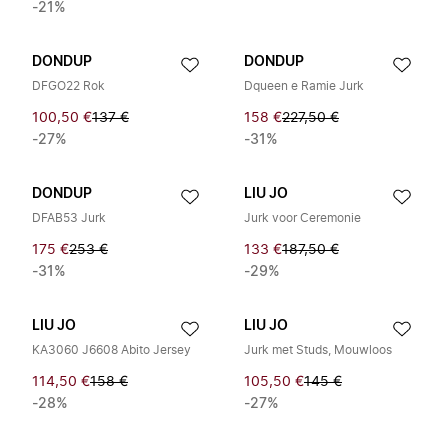
-21%
DONDUP
DONDUP
DFGO22 Rok
Dqueen e Ramie Jurk
100,50 €
137 €
158 €
227,50 €
-27%
-31%
DONDUP
LIU JO
DFAB53 Jurk
Jurk voor Ceremonie
175 €
253 €
133 €
187,50 €
-31%
-29%
LIU JO
LIU JO
KA3060 J6608 Abito Jersey
Jurk met Studs, Mouwloos
114,50 €
158 €
105,50 €
145 €
-28%
-27%