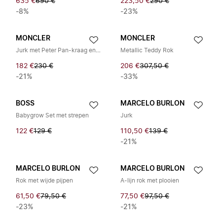
635 €
690 €
223,50 €
290 €
-8%
-23%
MONCLER
MONCLER
Jurk met Peter Pan-kraag en ruches
Metallic Teddy Rok
182 €
230 €
206 €
307,50 €
-21%
-33%
BOSS
MARCELO BURLON
Babygrow Set met strepen
Jurk
122 €
129 €
110,50 €
139 €
-21%
MARCELO BURLON
MARCELO BURLON
Rok met wijde pijpen
A-lijn rok met plooien
61,50 €
79,50 €
77,50 €
97,50 €
-23%
-21%