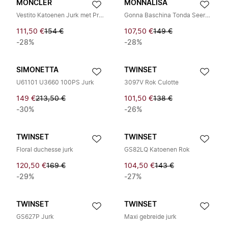
MONCLER
MONNALISA
Vestito Katoenen Jurk met Print
Gonna Baschina Tonda Seersucker Cruise
111,50 €
154 €
107,50 €
149 €
-28%
-28%
SIMONETTA
TWINSET
U61101 U3660 100PS Jurk
3097V Rok Culotte
149 €
213,50 €
101,50 €
138 €
-30%
-26%
TWINSET
TWINSET
Floral duchesse jurk
GS82LQ Katoenen Rok
120,50 €
169 €
104,50 €
143 €
-29%
-27%
TWINSET
TWINSET
GS627P Jurk
Maxi gebreide jurk