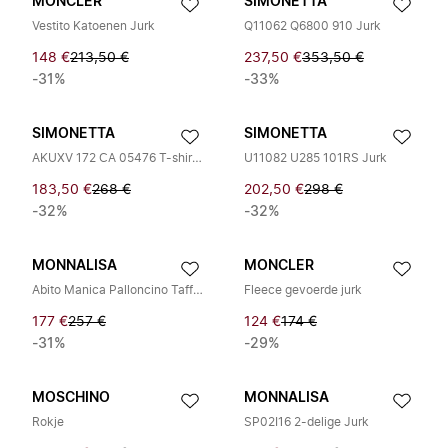
MONCLER
SIMONETTA
Vestito Katoenen Jurk
Q11062 Q6800 910 Jurk
148 €
213,50 €
237,50 €
353,50 €
-31%
-33%
SIMONETTA
SIMONETTA
AKUXV 172 CA 05476 T-shirt & Rok Set
U11082 U285 101RS Jurk
183,50 €
268 €
202,50 €
298 €
-32%
-32%
MONNALISA
MONCLER
Abito Manica Palloncino Taffetta Rose
Fleece gevoerde jurk
177 €
257 €
124 €
174 €
-31%
-29%
MOSCHINO
MONNALISA
Rokje
SP02I16 2-delige Jurk