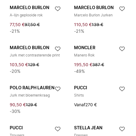
MARCELO BURLON
MARCELO BURLON
A-lijn geplooide rok
Marcelo Burlon Jurken
77,50 €
97,50 €
110,50 €
139 €
-21%
-21%
MARCELO BURLON
MONCLER
Jurk met contrasterende print
Manero Rok
103,50 €
129 €
195,50 €
387 €
-20%
-49%
POLO RALPH LAUREN
PUCCI
Jurk met bloemenkraag
Shirts
90,50 €
129 €
Vanaf
270 €
-30%
PUCCI
STELLA JEAN
Trousers
Dresses