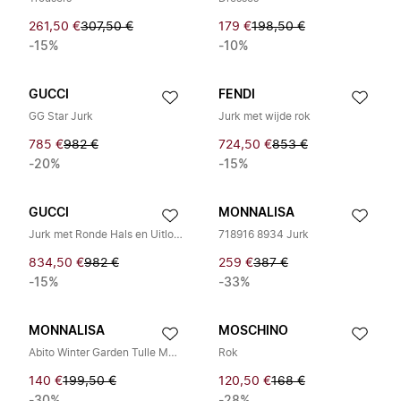
261,50 €
307,50 €
179 €
198,50 €
-15%
-10%
GUCCI
FENDI
GG Star Jurk
Jurk met wijde rok
785 €
982 €
724,50 €
853 €
-20%
-15%
GUCCI
MONNALISA
Jurk met Ronde Hals en Uitlopende Rok
718916 8934 Jurk
834,50 €
982 €
259 €
387 €
-15%
-33%
MONNALISA
MOSCHINO
Abito Winter Garden Tulle Mano Seta
Rok
140 €
199,50 €
120,50 €
168 €