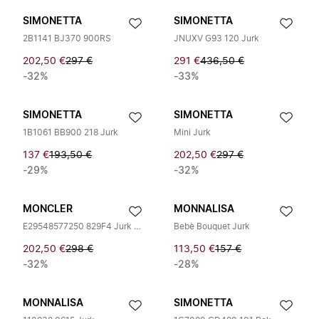
SIMONETTA
SIMONETTA
2B1141 BJ370 900RS
JNUXV G93 120 Jurk
202,50 €
297 €
291 €
436,50 €
-32%
-33%
SIMONETTA
SIMONETTA
1B1061 BB900 218 Jurk
Mini Jurk
137 €
193,50 €
202,50 €
297 €
-29%
-32%
MONCLER
MONNALISA
E29548577250 829F4 Jurk van wolmix
Bebè Bouquet Jurk
202,50 €
298 €
113,50 €
157 €
-32%
-28%
MONNALISA
SIMONETTA