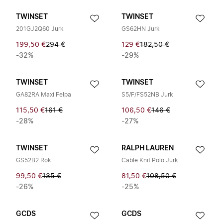
TWINSET
TWINSET
201GJ2Q60 Jurk
GS62HN Jurk
199,50 €
294 €
129 €
182,50 €
-32%
-29%
TWINSET
TWINSET
GA82RA Maxi Felpa
S5/F/FS52NB Jurk
115,50 €
161 €
106,50 €
146 €
-28%
-27%
TWINSET
RALPH LAUREN
GS52B2 Rok
Cable Knit Polo Jurk
99,50 €
135 €
81,50 €
108,50 €
-26%
-25%
GCDS
GCDS