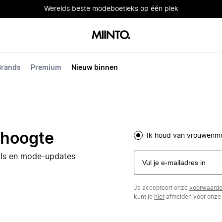
Werelds beste modeboetieks op één plek
Brands
Premium
Nieuw binnen
e hoogte
Ik houd van vrouwenm
eals en mode-updates
Je accepteert onze
voorwaard
kunt je
hier
afmelden voor onze 