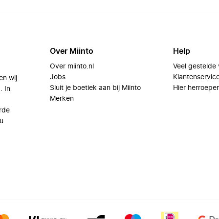
Over Miinto
Help
Over miinto.nl
Veel gestelde
Jobs
Klantenservic
en wij
Sluit je boetiek aan bij Miinto
Hier herroepe
. In
Merken
rde
u