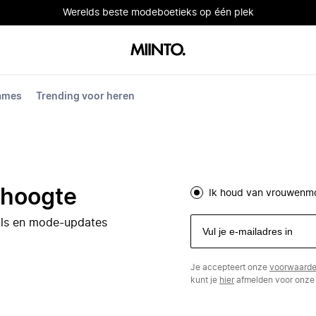
Werelds beste modeboetieks op één plek
dames
Trending voor heren
e hoogte
Ik houd van vrouwenm
eals en mode-updates
Je accepteert onze
voorwaard
kunt je
hier
afmelden voor onze 