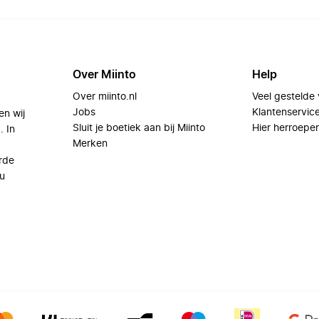
Over Miinto
Help
Over miinto.nl
Veel gestelde
Jobs
Klantenservic
en wij
Sluit je boetiek aan bij Miinto
Hier herroepe
. In
Merken
rde
u