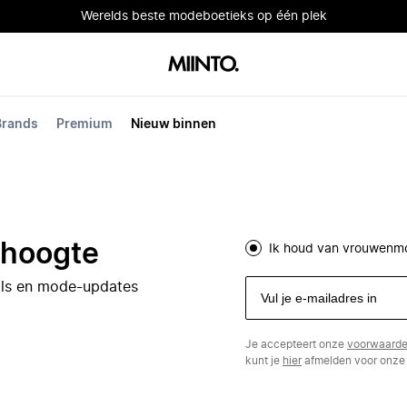
Werelds beste modeboetieks op één plek
Brands
Premium
Nieuw binnen
e hoogte
Ik houd van vrouwenm
eals en mode-updates
Je accepteert onze
voorwaard
kunt je
hier
afmelden voor onze 