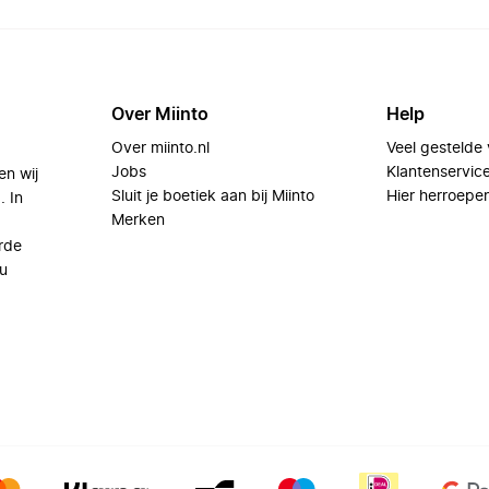
Over Miinto
Help
Over miinto.nl
Veel gestelde
Jobs
Klantenservic
en wij
Sluit je boetiek aan bij Miinto
Hier herroepe
. In
Merken
rde
u