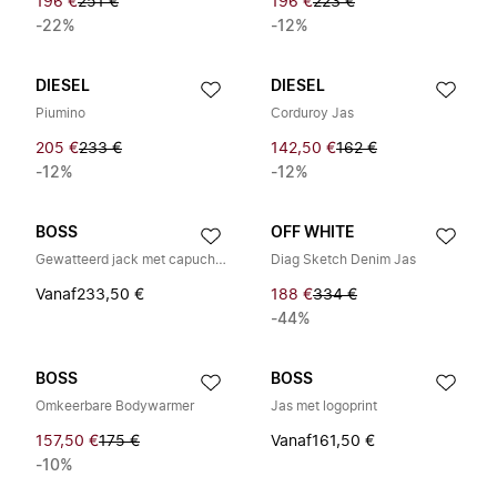
196 €
251 €
196 €
223 €
-22%
-12%
DIESEL
DIESEL
Piumino
Corduroy Jas
205 €
233 €
142,50 €
162 €
-12%
-12%
BOSS
OFF WHITE
Gewatteerd jack met capuchon
Diag Sketch Denim Jas
Vanaf
233,50 €
188 €
334 €
-44%
BOSS
BOSS
Omkeerbare Bodywarmer
Jas met logoprint
157,50 €
175 €
Vanaf
161,50 €
-10%