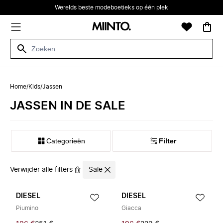
Werelds beste modeboetieks op één plek
Home
/
Kids
/
Jassen
JASSEN IN DE SALE
Categorieën
Filter
Verwijder alle filters
Sale
DIESEL
DIESEL
Piumino
Giacca