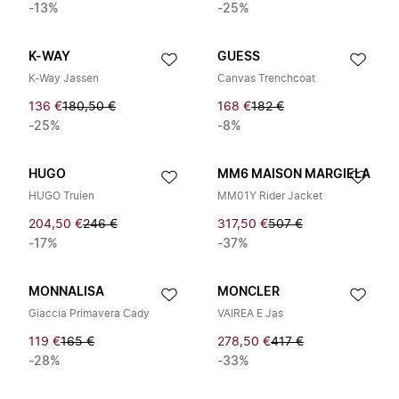
-13%
-25%
K-WAY
GUESS
K-Way Jassen
Canvas Trenchcoat
136 €
180,50 €
168 €
182 €
-25%
-8%
HUGO
MM6 MAISON MARGIELA
HUGO Truien
MM01Y Rider Jacket
204,50 €
246 €
317,50 €
507 €
-17%
-37%
MONNALISA
MONCLER
Giaccia Primavera Cady
VAIREA E Jas
119 €
165 €
278,50 €
417 €
-28%
-33%