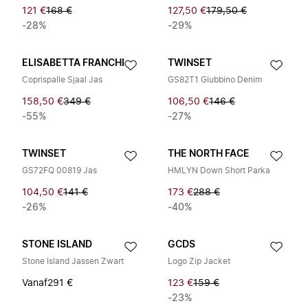
121 €
168 €
127,50 €
179,50 €
-28%
-29%
ELISABETTA FRANCHI
TWINSET
Coprispalle Sjaal Jas
GS82T1 Giubbino Denim
158,50 €
349 €
106,50 €
146 €
-55%
-27%
TWINSET
THE NORTH FACE
GS72FQ 00819 Jas
HMLYN Down Short Parka
104,50 €
141 €
173 €
288 €
-26%
-40%
STONE ISLAND
GCDS
Stone Island Jassen Zwart
Logo Zip Jacket
Vanaf
291 €
123 €
159 €
-23%