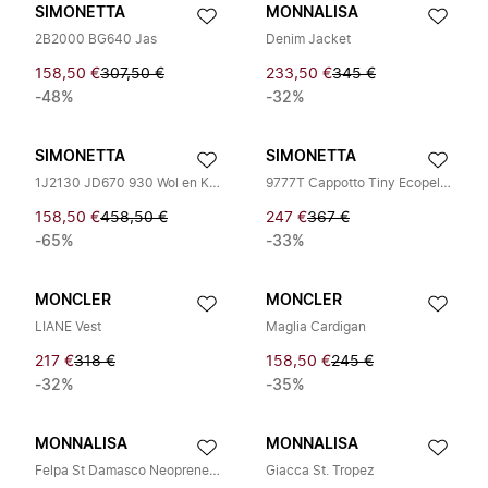
SIMONETTA
MONNALISA
2B2000 BG640 Jas
Denim Jacket
158,50 €
307,50 €
233,50 €
345 €
-48%
-32%
SIMONETTA
SIMONETTA
1J2130 JD670 930 Wol en Kasjmier Jas
9777T Cappotto Tiny Ecopelliccia
158,50 €
458,50 €
247 €
367 €
-65%
-33%
MONCLER
MONCLER
LIANE Vest
Maglia Cardigan
217 €
318 €
158,50 €
245 €
-32%
-35%
MONNALISA
MONNALISA
Felpa St Damasco Neoprene St. Barocco
Giacca St. Tropez