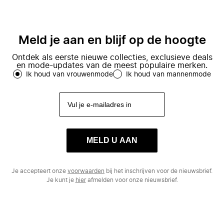
Meld je aan en blijf op de hoogte
Ontdek als eerste nieuwe collecties, exclusieve deals
en mode-updates van de meest populaire merken.
Ik houd van vrouwenmode
Ik houd van mannenmode
MELD U AAN
Je accepteert onze
voorwaarden
bij het inschrijven voor de nieuwsbrief.
Je kunt je
hier
afmelden voor onze nieuwsbrief.