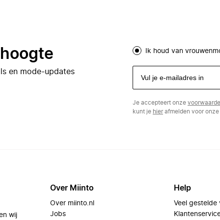
e hoogte
Ik houd van vrouwenm
eals en mode-updates
Je accepteert onze
voorwaard
kunt je
hier
afmelden voor onze 
Over Miinto
Help
Over miinto.nl
Veel gestelde
Jobs
Klantenservic
en wij