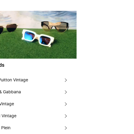
ds
Vuitton Vintage
 & Gabbana
Vintage
 Vintage
 Plein