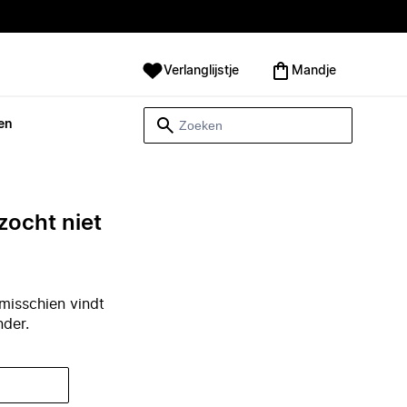
Verlanglijstje
Mandje
en
zocht niet
misschien vindt
nder.