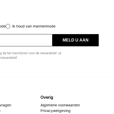
ode
Ik houd van mannenmode
MELD U AAN
en
bij het inschrijven voor de nieuwsbrief. Je
nieuwsbrief.
Overig
 vragen
Algemene voorwaarden
e
Privacywetgeving