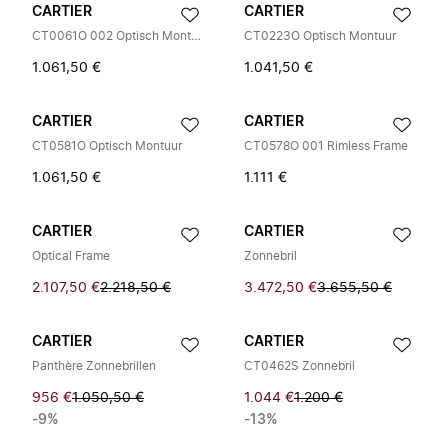
CARTIER
CARTIER
CT0061O 002 Optisch Montuur
CT0223O Optisch Montuur
1.061,50 €
1.041,50 €
CARTIER
CARTIER
CT0581O Optisch Montuur
CT0578O 001 Rimless Frame
1.061,50 €
1.111 €
CARTIER
CARTIER
Optical Frame
Zonnebril
2.107,50 €
2.218,50 €
3.472,50 €
3.655,50 €
CARTIER
CARTIER
Panthère Zonnebrillen
CT0462S Zonnebril
956 €
1.050,50 €
1.044 €
1.200 €
-9%
-13%