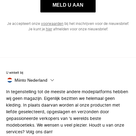
MELD U AAN
Je accepteert onze
voorwaarden
bij het inschrijven voor de nieuwsbrief.
Je kunt je
hier
afmelden voor onze nieuwsbrief.
U winkelt bij
Miinto Nederland
In tegenstelling tot de meeste andere modeplatforms hebben
wij geen magazijn. Eigenlijk bezitten we helemaal geen
kleding. In plaats daarvan worden al onze producten met
liefde geselecteerd, opgeslagen en verzonden door
gepassioneerde verkopers van 's werelds beste
modeboetieks. We wensen u veel plezier. Houdt u van onze
services? Volg ons dan!