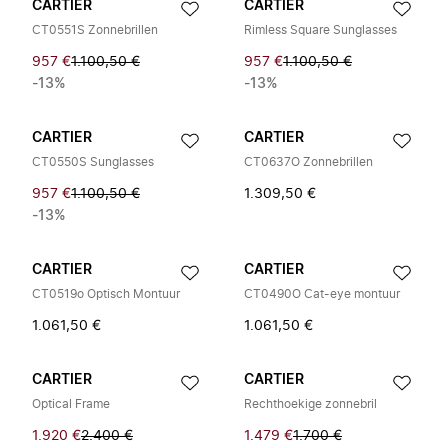
CARTIER
CARTIER
CT0551S Zonnebrillen
Rimless Square Sunglasses
957 €
1.100,50 €
957 €
1.100,50 €
-13%
-13%
CARTIER
CARTIER
CT0550S Sunglasses
CT0637O Zonnebrillen
957 €
1.100,50 €
1.309,50 €
-13%
CARTIER
CARTIER
CT0519o Optisch Montuur
CT0490O Cat-eye montuur
1.061,50 €
1.061,50 €
CARTIER
CARTIER
Optical Frame
Rechthoekige zonnebril
1.920 €
2.400 €
1.479 €
1.700 €