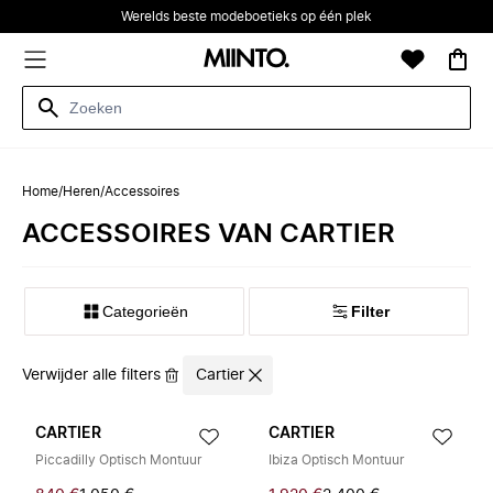
Werelds beste modeboetieks op één plek
Home
/
Heren
/
Accessoires
ACCESSOIRES VAN CARTIER
Categorieën
Filter
Verwijder alle filters
Cartier
CARTIER
CARTIER
Piccadilly Optisch Montuur
Ibiza Optisch Montuur