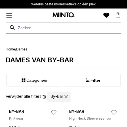
Werelds beste modeboetieks op één plek
Home
/
Dames
DAMES VAN BY-BAR
Categorieën
Filter
Verwijder alle filters
By-Bar
BY-BAR
BY-BAR
Knitwear
High Neck Sleeveless Top