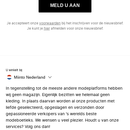
MELD U AAN
Je accepteert onze
voorwaarden
bij het inschrijven voor de nieuwsbrief.
Je kunt je
hier
afmelden voor onze nieuwsbrief.
U winkelt bij
Miinto Nederland
In tegenstelling tot de meeste andere modeplatforms hebben
wij geen magazijn. Eigenlijk bezitten we helemaal geen
kleding. In plaats daarvan worden al onze producten met
liefde geselecteerd, opgeslagen en verzonden door
gepassioneerde verkopers van 's werelds beste
modeboetieks. We wensen u veel plezier. Houdt u van onze
services? Volg ons dan!