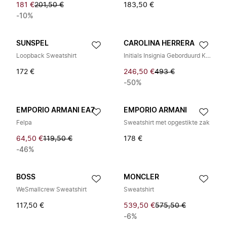
181 €
201,50 €
183,50 €
-10%
SUNSPEL
CAROLINA HERRERA
Loopback Sweatshirt
Initials Insignia Geborduurd Katoenen Trui
172 €
246,50 €
493 €
-50%
EMPORIO ARMANI EA7
EMPORIO ARMANI
Felpa
Sweatshirt met opgestikte zak
64,50 €
119,50 €
178 €
-46%
BOSS
MONCLER
WeSmallcrew Sweatshirt
Sweatshirt
117,50 €
539,50 €
575,50 €
-6%