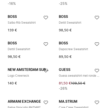
-16%
-25%
BOSS
BOSS
Salbo Rib Sweatshirt
Dettil Sweatshirt
139 €
98,50 €
BOSS
BOSS
Dettil Sweatshirt
Dapocrew Sweatshirt
98,50 €
89,50 €
NEW AMSTERDAM SURF ASSOCIATION
GUESS
Logo Crewneck
Guess sweatshirt met ronde hals van Scuba met reliëf logo
140 €
81,50 €
109,50 €
-26%
ARMANI EXCHANGE
MA.STRUM
Felpa Girocollo 8NZM87
Core Crew Sweatshirt