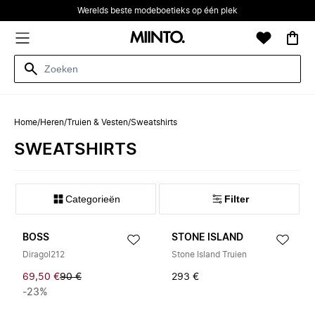
Werelds beste modeboetieks op één plek
Home
/
Heren
/
Truien & Vesten
/
Sweatshirts
SWEATSHIRTS
Categorieën
Filter
BOSS
STONE ISLAND
Diragol212
Stone Island Truien
69,50 €
90 €
293 €
-23%