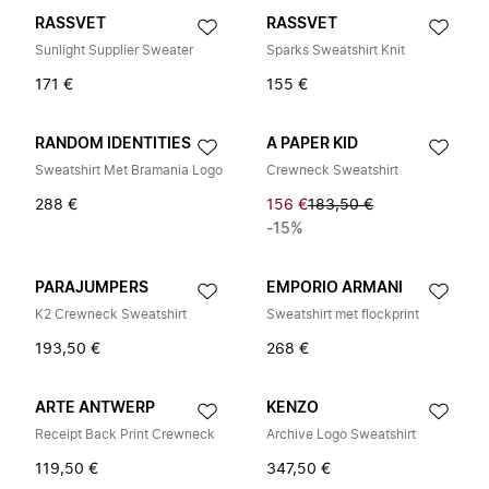
RASSVET
RASSVET
Sunlight Supplier Sweater
Sparks Sweatshirt Knit
171 €
155 €
RANDOM IDENTITIES
A PAPER KID
Sweatshirt Met Bramania Logo
Crewneck Sweatshirt
288 €
156 €
183,50 €
-15%
PARAJUMPERS
EMPORIO ARMANI
K2 Crewneck Sweatshirt
Sweatshirt met flockprint
193,50 €
268 €
ARTE ANTWERP
KENZO
Receipt Back Print Crewneck
Archive Logo Sweatshirt
119,50 €
347,50 €