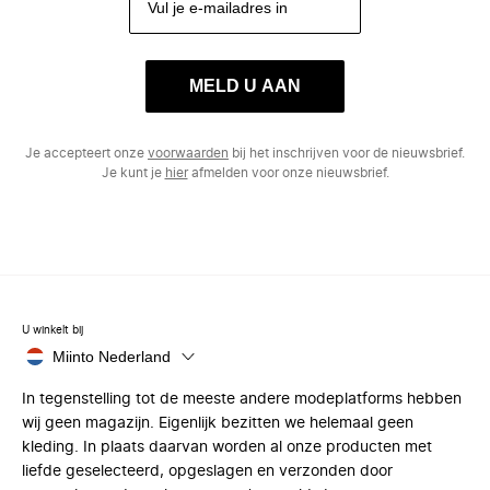
MELD U AAN
Je accepteert onze
voorwaarden
bij het inschrijven voor de nieuwsbrief.
Je kunt je
hier
afmelden voor onze nieuwsbrief.
U winkelt bij
Miinto Nederland
In tegenstelling tot de meeste andere modeplatforms hebben
wij geen magazijn. Eigenlijk bezitten we helemaal geen
kleding. In plaats daarvan worden al onze producten met
liefde geselecteerd, opgeslagen en verzonden door