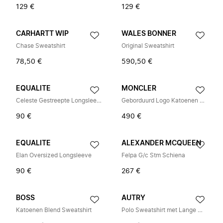
129 €
129 €
CARHARTT WIP
WALES BONNER
Chase Sweatshirt
Original Sweatshirt
78,50 €
590,50 €
EQUALITE
MONCLER
Celeste Gestreepte Longsleeve Tee
Geborduurd Logo Katoenen Sweatshirt
90 €
490 €
EQUALITE
ALEXANDER MCQUEEN
Elan Oversized Longsleeve
Felpa G/c Stm Schiena
90 €
267 €
BOSS
AUTRY
Katoenen Blend Sweatshirt
Polo Sweatshirt met Lange Mouwen