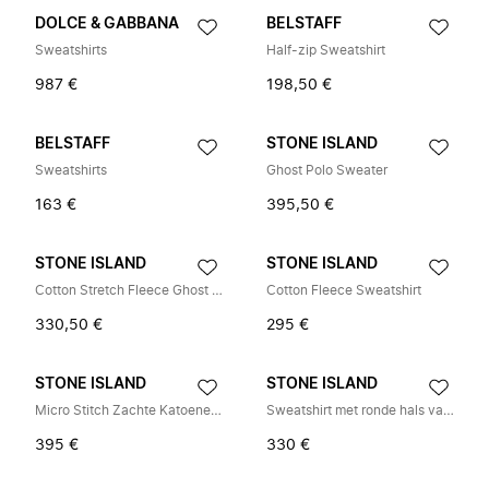
DOLCE & GABBANA
BELSTAFF
Sweatshirts
Half-zip Sweatshirt
987 €
198,50 €
BELSTAFF
STONE ISLAND
Sweatshirts
Ghost Polo Sweater
163 €
395,50 €
STONE ISLAND
STONE ISLAND
Cotton Stretch Fleece Ghost Sweater
Cotton Fleece Sweatshirt
330,50 €
295 €
STONE ISLAND
STONE ISLAND
Micro Stitch Zachte Katoenen Sweater
Sweatshirt met ronde hals van katoenfleece
395 €
330 €