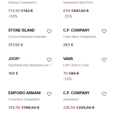
Stenson Sweatshirt
Sweatshirt Met Print
113,50 €
142 €
634 €
841,50 €
-20%
-25%
STONE ISLAND
C.P. COMPANY
Cactus Katoenen Sweater
Crew Neck Sweatshirt
317,50 €
293 €
JOOP!
VANS
Sportiskā stila džemperis ar rāvējslēdzēja aizdari
Left Chest II Crew
169 €
70 €
80 €
-13%
EMPORIO ARMANI
C.P. COMPANY
Crewneck Sweatshirt
Sweatshirt
193,50 €
198,50 €
226,50 €
233,50 €