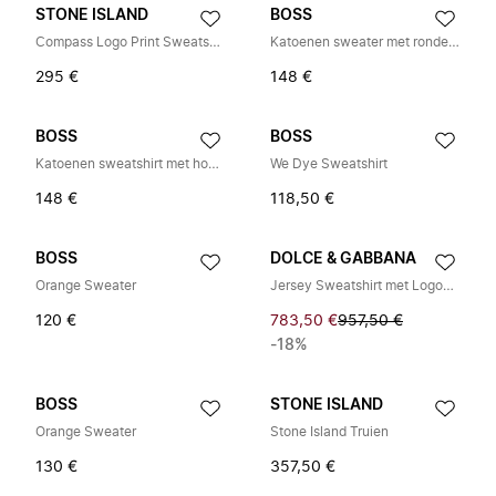
STONE ISLAND
BOSS
Compass Logo Print Sweatshirt
Katoenen sweater met ronde hals
295 €
148 €
BOSS
BOSS
Katoenen sweatshirt met hoge kraag en rits
We Dye Sweatshirt
148 €
118,50 €
BOSS
DOLCE & GABBANA
Orange Sweater
Jersey Sweatshirt met Logoplaat
120 €
783,50 €
957,50 €
-18%
BOSS
STONE ISLAND
Orange Sweater
Stone Island Truien
130 €
357,50 €