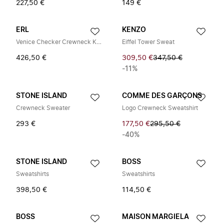
227,50 €
149 €
ERL
KENZO
Venice Checker Crewneck Knit
Eiffel Tower Sweat
426,50 €
309,50 €
347,50 €
-11%
STONE ISLAND
COMME DES GARÇONS
Crewneck Sweater
Logo Crewneck Sweatshirt
293 €
177,50 €
295,50 €
-40%
STONE ISLAND
BOSS
Sweatshirts
Sweatshirts
398,50 €
114,50 €
BOSS
MAISON MARGIELA