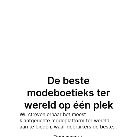
De beste
modeboetieks ter
wereld op één plek
Wij streven ernaar het meest
klantgerichte modeplatform ter wereld
aan te bieden, waar gebruikers de beste
Een eenvoudig idee dat
selectie van premium, luxe en zorgvuldig