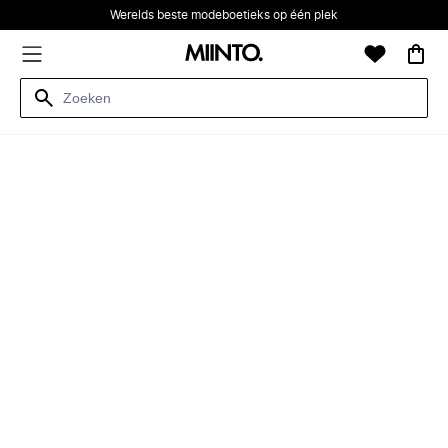
Werelds beste modeboetieks op één plek