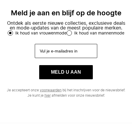
wereldwijde markt van klanten die gek
het hele continent.
zijn op mode.
Meld je aan en blijf op de hoogte
Ontdek als eerste nieuwe collecties, exclusieve deals
en mode-updates van de meest populaire merken.
Ik houd van vrouwenmode
Ik houd van mannenmode
MELD U AAN
Je accepteert onze
voorwaarden
bij het inschrijven voor de nieuwsbrief.
Je kunt je
hier
afmelden voor onze nieuwsbrief.