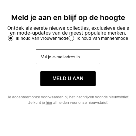
Meld je aan en blijf op de hoogte
Ontdek als eerste nieuwe collecties, exclusieve deals
en mode-updates van de meest populaire merken.
Ik houd van vrouwenmode
Ik houd van mannenmode
MELD U AAN
Je accepteert onze
voorwaarden
bij het inschrijven voor de nieuwsbrief.
Je kunt je
hier
afmelden voor onze nieuwsbrief.