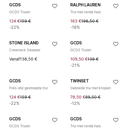
GCDS
RALPH LAUREN
GCDS Truien
Trui met ronde hals
124 €
159 €
163 €
198,50 €
-22%
-18%
STONE ISLAND
GCDS
Crewneck Sweater
GCDS Truien
Vanaf
138,50 €
109,50 €
139 €
-21%
GCDS
TWINSET
Polo-stijl gestreepte trui
Gebreide trui met knopen
124 €
159 €
78,50 €
89,50 €
-22%
-12%
GCDS
GCDS
GCDS Truien
Trui met ronde hals