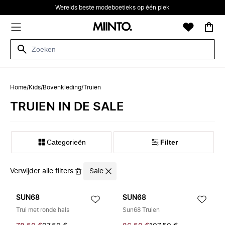
Werelds beste modeboetieks op één plek
Home
/
Kids
/
Bovenkleding
/
Truien
TRUIEN IN DE SALE
Categorieën
Filter
Verwijder alle filters
Sale
SUN68
SUN68
Trui met ronde hals
Sun68 Truien