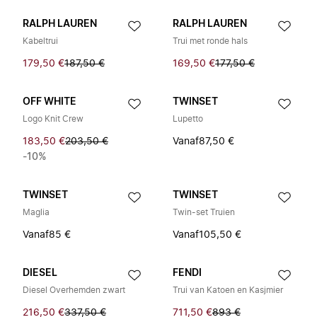
RALPH LAUREN
RALPH LAUREN
Kabeltrui
Trui met ronde hals
179,50 €
187,50 €
169,50 €
177,50 €
OFF WHITE
TWINSET
Logo Knit Crew
Lupetto
183,50 €
203,50 €
Vanaf
87,50 €
-10%
TWINSET
TWINSET
Maglia
Twin-set Truien
Vanaf
85 €
Vanaf
105,50 €
DIESEL
FENDI
Diesel Overhemden zwart
Trui van Katoen en Kasjmier
216,50 €
337,50 €
711,50 €
893 €