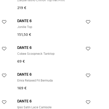
Zaliyah Boho Chiffon Top met Print
219 €
DANTE 6
Jonille Top
151,50 €
DANTE 6
Cobee Scoopneck Tanktop
69 €
DANTE 6
Emra Relaxed Fit Bermuda
169 €
DANTE 6
Ipso Satin Lace Camisole