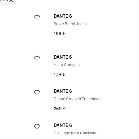
te 6
DANTE 6
Brave Barrel Jeans
199 €
DANTE 6
Hiara Cardigan
179 €
DANTE 6
Duane Cropped Trenchcoat
269 €
DANTE 6
Die Ligne Kant Camisole