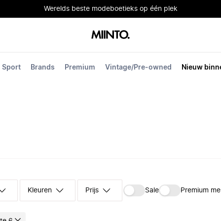
Werelds beste modeboetieks op één plek
Sport
Brands
Premium
Vintage/Pre-owned
Nieuw binn
Kleuren
Prijs
Sale
Premium me