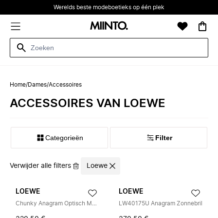
Werelds beste modeboetieks op één plek
Home
/
Dames
/
Accessoires
ACCESSOIRES VAN LOEWE
Categorieën
Filter
Verwijder alle filters
Loewe
LOEWE
LOEWE
Chunky Anagram Optisch Montuur
LW40175U Anagram Zonnebril