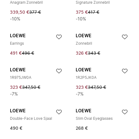
Anagram Zonnebril
Signature Zonnebril
339,50 €
377 €
375 €
417 €
-10%
-10%
LOEWE
LOEWE
Earrings
Zonnebril
491 €
496 €
326 €
343 €
LOEWE
LOEWE
1R975JW0A
1R2P5JK0A
323 €
347,50 €
323 €
347,50 €
-7%
-7%
LOEWE
LOEWE
Double-Face Love Sjaal
Slim Oval Eyeglasses
490 €
268 €