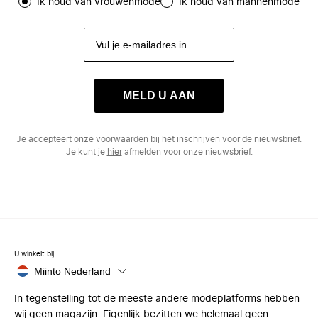
Ik houd van vrouwenmode
Ik houd van mannenmode
MELD U AAN
Je accepteert onze
voorwaarden
bij het inschrijven voor de nieuwsbrief.
Je kunt je
hier
afmelden voor onze nieuwsbrief.
U winkelt bij
Miinto Nederland
In tegenstelling tot de meeste andere modeplatforms hebben
wij geen magazijn. Eigenlijk bezitten we helemaal geen