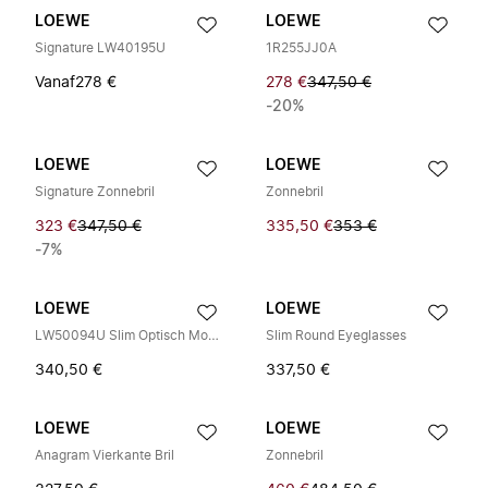
LOEWE
LOEWE
Signature LW40195U
1R255JJ0A
Vanaf
278 €
278 €
347,50 €
-20%
LOEWE
LOEWE
Signature Zonnebril
Zonnebril
323 €
347,50 €
335,50 €
353 €
-7%
LOEWE
LOEWE
LW50094U Slim Optisch Montuur
Slim Round Eyeglasses
340,50 €
337,50 €
LOEWE
LOEWE
Anagram Vierkante Bril
Zonnebril