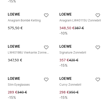
-15%
LOEWE
LOEWE
Anagram Bombè Ketting
Anagram LW40115U Zonnebril
575,50 €
348,50 €
387 €
-10%
LOEWE
LOEWE
LW40198U Vierkante Zonnebril
Signature Zonnebril
347,50 €
357 €
420 €
-15%
LOEWE
LOEWE
Slim Eyeglasses
Curvy Zonnebril
289 €
340 €
298 €
350 €
-15%
-15%