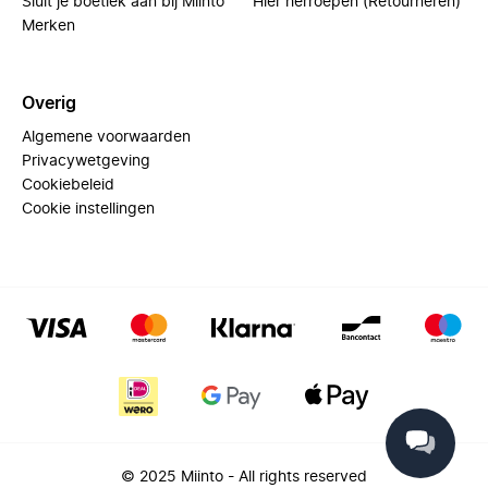
Sluit je boetiek aan bij Miinto
Hier herroepen (Retourneren)
Merken
Overig
Algemene voorwaarden
Privacywetgeving
Cookiebeleid
Cookie instellingen
© 2025 Miinto - All rights reserved