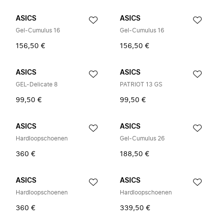
ASICS
ASICS
Gel-Cumulus 16
Gel-Cumulus 16
156,50 €
156,50 €
ASICS
ASICS
GEL-Delicate 8
PATRIOT 13 GS
99,50 €
99,50 €
ASICS
ASICS
Hardloopschoenen
Gel-Cumulus 26
360 €
188,50 €
ASICS
ASICS
Hardloopschoenen
Hardloopschoenen
360 €
339,50 €