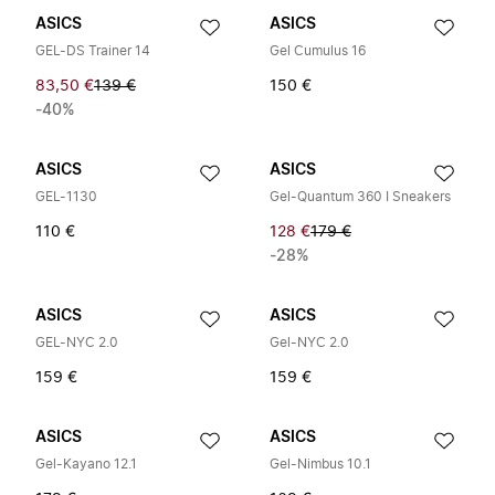
ASICS
ASICS
GEL-DS Trainer 14
Gel Cumulus 16
83,50 €
139 €
150 €
-40%
ASICS
ASICS
GEL-1130
Gel-Quantum 360 I Sneakers
110 €
128 €
179 €
-28%
ASICS
ASICS
GEL-NYC 2.0
Gel-NYC 2.0
159 €
159 €
ASICS
ASICS
Gel-Kayano 12.1
Gel-Nimbus 10.1