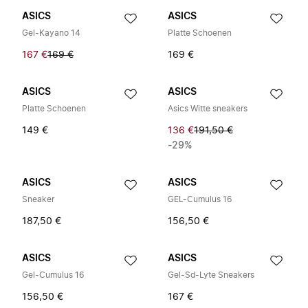
ASICS
ASICS
Gel-Kayano 14
Platte Schoenen
167 €
169 €
169 €
ASICS
ASICS
Platte Schoenen
Asics Witte sneakers
149 €
136 €
191,50 €
-29%
ASICS
ASICS
Sneaker
GEL-Cumulus 16
187,50 €
156,50 €
ASICS
ASICS
Gel-Cumulus 16
Gel-Sd-Lyte Sneakers
156,50 €
167 €