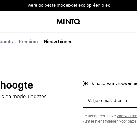
Werelds beste modeboetieks op één plek
Brands
Premium
Nieuw binnen
e hoogte
Ik houd van vrouwenm
eals en mode-updates
Je accepteert onze
voorwaard
kunt je
hier
afmelden voor onze 