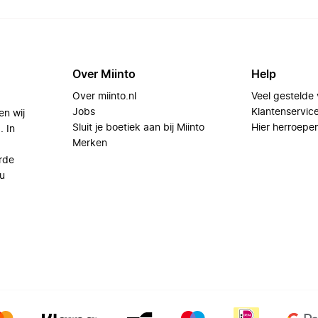
Over Miinto
Help
Over miinto.nl
Veel gestelde
Jobs
Klantenservic
en wij
Sluit je boetiek aan bij Miinto
Hier herroepe
. In
Merken
rde
u