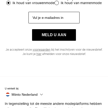
Ik houd van vrouwenmode
Ik houd van mannenmode
MELD U AAN
Je accepteert onze
voorwaarden
bij het inschrijven voor de nieuwsbrief.
Je kunt je
hier
afmelden voor onze nieuwsbrief.
U winkelt bij
Miinto Nederland
In tegenstelling tot de meeste andere modeplatforms hebben