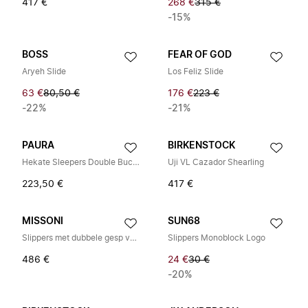
417 €
268 €
315 €
-15%
BOSS
FEAR OF GOD
Aryeh Slide
Los Feliz Slide
63 €
80,50 €
176 €
223 €
-22%
-21%
PAURA
BIRKENSTOCK
Hekate Sleepers Double Buckle
Uji VL Cazador Shearling
223,50 €
417 €
MISSONI
SUN68
Slippers met dubbele gesp van gebreid materiaal
Slippers Monoblock Logo
486 €
24 €
30 €
-20%