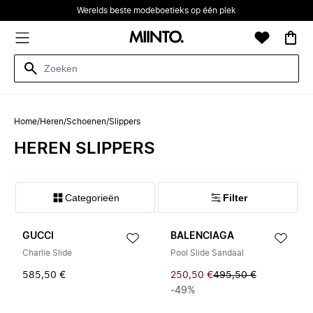
Werelds beste modeboetieks op één plek
Home
/
Heren
/
Schoenen
/
Slippers
HEREN SLIPPERS
Categorieën
Filter
GUCCI
BALENCIAGA
Charlie Slide
Pool Slide Sandaal
585,50 €
250,50 €
495,50 €
-49%