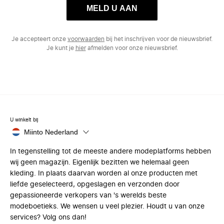
MELD U AAN
Je accepteert onze
voorwaarden
bij het inschrijven voor de nieuwsbrief.
Je kunt je
hier
afmelden voor onze nieuwsbrief.
U winkelt bij
Miinto Nederland
In tegenstelling tot de meeste andere modeplatforms hebben
wij geen magazijn. Eigenlijk bezitten we helemaal geen
kleding. In plaats daarvan worden al onze producten met
liefde geselecteerd, opgeslagen en verzonden door
gepassioneerde verkopers van 's werelds beste
modeboetieks. We wensen u veel plezier. Houdt u van onze
services? Volg ons dan!