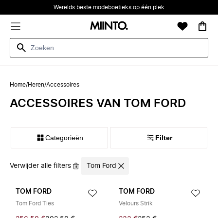
Werelds beste modeboetieks op één plek
Home
/
Heren
/
Accessoires
ACCESSOIRES VAN TOM FORD
Categorieën
Filter
Verwijder alle filters
Tom Ford
TOM FORD
TOM FORD
Tom Ford Ties
Velours Strik