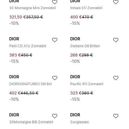
DIOR
DIOR
30 Montaigne Mini Zonnebril
Initials S1I Zonnebril
321,50 €
357,50 €
400 €
470 €
-10%
-15%
DIOR
DIOR
Petit CD A1U Zonnebril
Stellaire O8 Brillen
383 €
450 €
268 €
298 €
-15%
-10%
DIOR
DIOR
DIORSIGNATUREO S6I Bril
Pacific R1I Zonnebril
402 €
446,50 €
323 €
380 €
-10%
-15%
DIOR
DIOR
30Montaigne B6I Zonnebril
Sunglasses