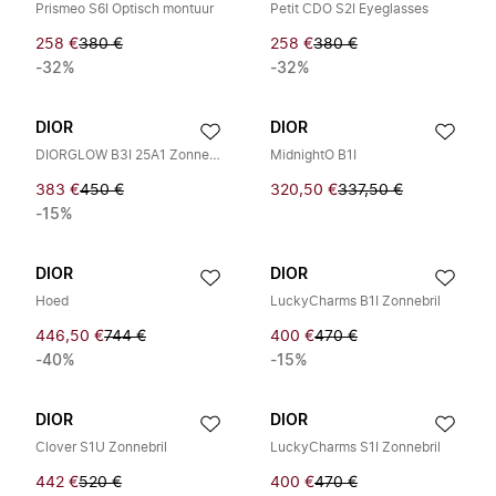
Prismeo S6I Optisch montuur
Petit CDO S2I Eyeglasses
258 €
380 €
258 €
380 €
-32%
-32%
DIOR
DIOR
DIORGLOW B3I 25A1 Zonnebril
MidnightO B1I
383 €
450 €
320,50 €
337,50 €
-15%
DIOR
DIOR
Hoed
LuckyCharms B1I Zonnebril
446,50 €
744 €
400 €
470 €
-40%
-15%
DIOR
DIOR
Clover S1U Zonnebril
LuckyCharms S1I Zonnebril
442 €
520 €
400 €
470 €