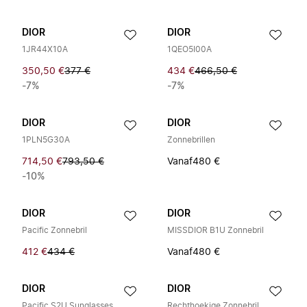
DIOR
DIOR
1JR44X10A
1QEO5I00A
350,50 €
377 €
434 €
466,50 €
-7%
-7%
DIOR
DIOR
1PLN5G30A
Zonnebrillen
714,50 €
793,50 €
Vanaf
480 €
-10%
DIOR
DIOR
Pacific Zonnebril
MISSDIOR B1U Zonnebril
412 €
434 €
Vanaf
480 €
DIOR
DIOR
Pacific S2U Sunglasses
Rechthoekige Zonnebril