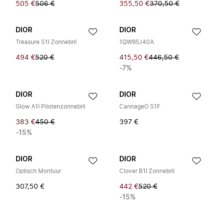
505 €
506 €
355,50 €
370,50 €
DIOR
DIOR
Treasure S1I Zonnebril
1QW95J40A
494 €
520 €
415,50 €
446,50 €
-7%
DIOR
DIOR
Glow A1I Pilotenzonnebril
CannageO S1F
383 €
450 €
397 €
-15%
DIOR
DIOR
Optisch Montuur
Clover B1I Zonnebril
307,50 €
442 €
520 €
-15%