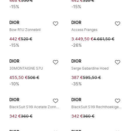
468 €
550 €
442 €
520 €
-15%
-15%
DIOR
DIOR
Bow R1U Zonnebril
Access Franges
442 €
520 €
3.449,50 €
4.661,50 €
-15%
-26%
DIOR
DIOR
30MONTAIGNE S7U
Serge Gabardine Hoed
455,50 €
506 €
387 €
595,50 €
-10%
-35%
DIOR
DIOR
BlackSuit S16I Acetate Zonnebril
BlackSuit S16I Rechthoekige Zonnebril
342 €
360 €
342 €
360 €