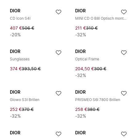
DIOR
DIOR
CD Icon S4I
MINI CD O B8I Optisch montuur
407 €
506 €
211 €
310 €
-20%
-32%
DIOR
DIOR
Sunglasses
Optical Frame
374 €
393,50 €
204,50 €
300 €
-32%
DIOR
DIOR
Glowo S3I Brillen
PRISMEO S6I 7800 Brillen
252 €
370 €
258 €
380 €
-32%
-32%
DIOR
DIOR