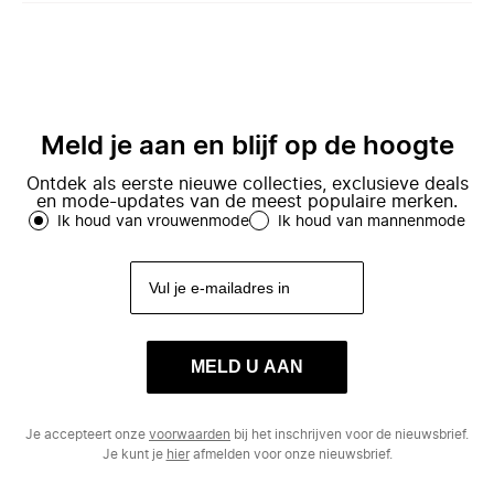
Meld je aan en blijf op de hoogte
Ontdek als eerste nieuwe collecties, exclusieve deals
en mode-updates van de meest populaire merken.
Ik houd van vrouwenmode
Ik houd van mannenmode
MELD U AAN
Je accepteert onze
voorwaarden
bij het inschrijven voor de nieuwsbrief.
Je kunt je
hier
afmelden voor onze nieuwsbrief.