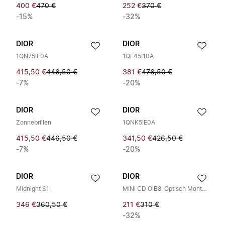
400 €
470 €
252 €
370 €
-15%
-32%
DIOR
DIOR
1QN75IE0A
1QF45I10A
415,50 €
446,50 €
381 €
476,50 €
-7%
-20%
DIOR
DIOR
Zonnebrillen
1QNK5IE0A
415,50 €
446,50 €
341,50 €
426,50 €
-7%
-20%
DIOR
DIOR
Midnight S1I
MINI CD O B8I Optisch Montuur
346 €
360,50 €
211 €
310 €
-32%