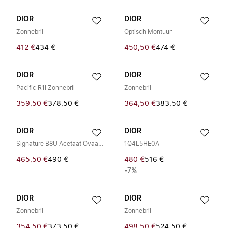
DIOR
DIOR
Zonnebril
Optisch Montuur
412 €
434 €
450,50 €
474 €
DIOR
DIOR
Pacific R1I Zonnebril
Zonnebril
359,50 €
378,50 €
364,50 €
383,50 €
DIOR
DIOR
Signature B8U Acetaat Ovaal Zonnebril
1Q4L5HE0A
465,50 €
490 €
480 €
516 €
-7%
DIOR
DIOR
Zonnebril
Zonnebril
354,50 €
373,50 €
498,50 €
524,50 €