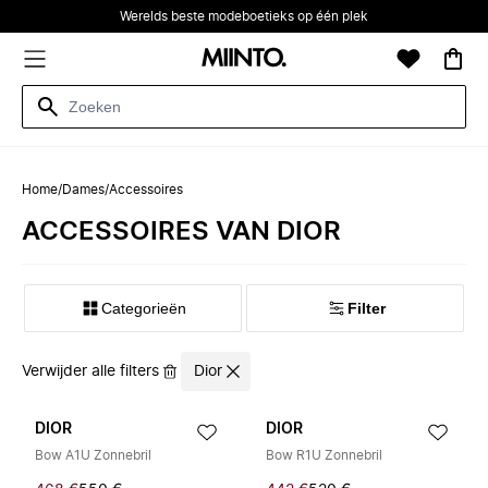
Werelds beste modeboetieks op één plek
Home
/
Dames
/
Accessoires
ACCESSOIRES VAN DIOR
Categorieën
Filter
Verwijder alle filters
Dior
DIOR
DIOR
Bow A1U Zonnebril
Bow R1U Zonnebril