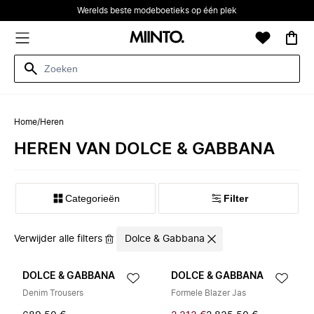
Werelds beste modeboetieks op één plek
Home
/
Heren
HEREN VAN DOLCE & GABBANA
Categorieën
Filter
Verwijder alle filters
Dolce & Gabbana
DOLCE & GABBANA
DOLCE & GABBANA
Denim Trousers
Formele Blazer Jas