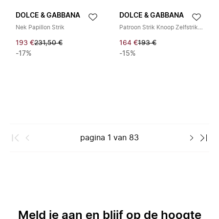
DOLCE & GABBANA
DOLCE & GABBANA
Nek Papillon Strik
Patroon Strik Knoop Zelfstrikker Zijde Verstelbaar
193 €
231,50 €
164 €
193 €
-17%
-15%
pagina
1
van
83
Meld je aan en blijf op de hoogte