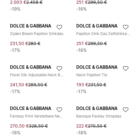
2.003 €
2.458 €
251 €
299,50 €
-19%
-16%
DOLCE & GABBANA
DOLCE & GABBANA
Zijden Bloem Papillon Strikdas
Papillon Strik Das Zelfstrikker met Verstelbare Halsband
231,50 €
280 €
251 €
299,50 €
-17%
-16%
DOLCE & GABBANA
DOLCE & GABBANA
Floral Silk Adjustable Neck Bow Tie
Neck Papillon Tie
241,50 €
289,50 €
193 €
231,50 €
-17%
-17%
DOLCE & GABBANA
DOLCE & GABBANA
Fantasy Print Verstelbare Nek Papillon Strikdas
Baroque Paisley Stropdas
270,50 €
328,50 €
222 €
270,50 €
-18%
-18%