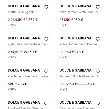
DOLCE & GABBANA
DOLCE & GABBANA
Martini 3-delig pak
Zijde Patroon Verstelbare Strikdas
2.264,50 €
2.787 €
231,50 €
280 €
-19%
-17%
DOLCE & GABBANA
DOLCE & GABBANA
Zijden das met wasbaar masker
Polka Dot Jacquard Dasdasdas
299,50 €
357,50 €
289,50 €
348 €
-16%
-17%
DOLCE & GABBANA
DOLCE & GABBANA
Prachtige Losse Denim Jeans
Jacquard Single-Breasted Blazer
580 €
706 €
2.632,50 €
3.232,50 €
-18%
-19%
DOLCE & GABBANA
DOLCE & GABBANA
Pre-Tied Papillon Strikdas
Daymaster Lage Sneakers