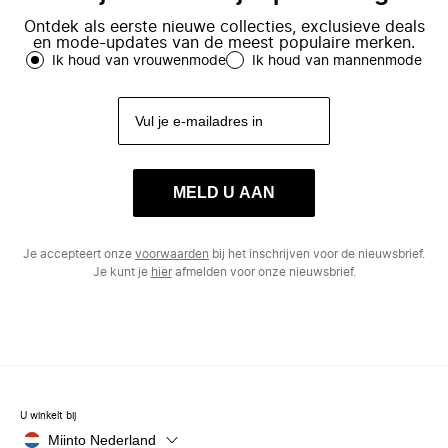
Ontdek als eerste nieuwe collecties, exclusieve deals
en mode-updates van de meest populaire merken.
Ik houd van vrouwenmode
Ik houd van mannenmode
MELD U AAN
Je accepteert onze
voorwaarden
bij het inschrijven voor de nieuwsbrief.
Je kunt je
hier
afmelden voor onze nieuwsbrief.
U winkelt bij
Miinto Nederland