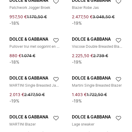
DOLCE & GABBANA
DOLCE & GABBANA
Patchwork Jogger Broek
Blazer Robe Jas
957,50 €
1.170,50 €
2.477,50 €
3.048,50 €
-18%
-19%
DOLCE & GABBANA
DOLCE & GABBANA
Pullover trui met oogprint en ronde hals
Viscose Double Breasted Blazer
880 €
1.074 €
2.225,50 €
2.739 €
-18%
-19%
DOLCE & GABBANA
DOLCE & GABBANA
MARTINI Single Breasted Jacket
Martini Single Breasted Blazer
2.013 €
2.477,50 €
1.403 €
1.722,50 €
-19%
-19%
DOLCE & GABBANA
DOLCE & GABBANA
MARTINI Blazer
Lage sneaker