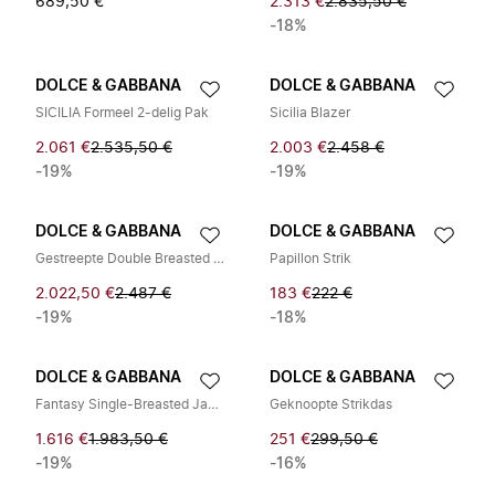
689,50 €
2.313 €
2.835,50 €
-18%
DOLCE & GABBANA
DOLCE & GABBANA
SICILIA Formeel 2-delig Pak
Sicilia Blazer
2.061 €
2.535,50 €
2.003 €
2.458 €
-19%
-19%
DOLCE & GABBANA
DOLCE & GABBANA
Gestreepte Double Breasted 2Knopen Blazer
Papillon Strik
2.022,50 €
2.487 €
183 €
222 €
-19%
-18%
DOLCE & GABBANA
DOLCE & GABBANA
Fantasy Single-Breasted Jacket
Geknoopte Strikdas
1.616 €
1.983,50 €
251 €
299,50 €
-19%
-16%