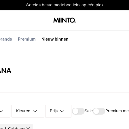
Werelds beste modeboetieks op één plek
Brands
Premium
Nieuw binnen
ANA
Kleuren
Prijs
Sale
Premium me