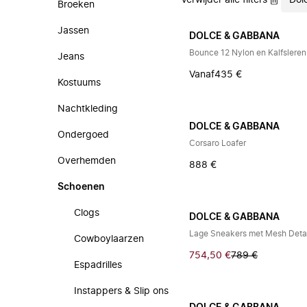
Verwijder alle filters
Dol
Broeken
Jassen
DOLCE & GABBANA
Bounce 12 Nylon en Kalfslere
Jeans
Vanaf
435 €
Kostuums
Nachtkleding
DOLCE & GABBANA
Ondergoed
Corsaro Loafer
Overhemden
888 €
Schoenen
Clogs
DOLCE & GABBANA
Lage Sneakers met Mesh Detai
Cowboylaarzen
754,50 €
789 €
Espadrilles
Instappers & Slip ons