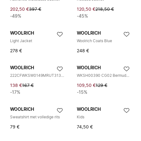
202,50 €
397 €
120,50 €
218,50 €
-49%
-45%
WOOLRICH
WOOLRICH
Light Jacket
Woolrich Coats Blue
278 €
248 €
WOOLRICH
WOOLRICH
222CFWKSW0149MRUT3138 Sweatshirt
WKSH00390 CG02 Bermuda Shorts
138 €
167 €
109,50 €
129 €
-17%
-15%
WOOLRICH
WOOLRICH
Sweatshirt met volledige rits
Kids
79 €
74,50 €