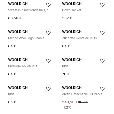
WOOLRICH
WOOLRICH
Sweatshirt met ronde hals, ruitjesvoorkant en geborduurd logo
Down Jacket
83,50 €
382 €
WOOLRICH
WOOLRICH
Merino Wool Logo Beanie
Zuccotto Gebreide Muts
64 €
64 €
WOOLRICH
WOOLRICH
Premium Wollen Mut
Kids
64 €
70 €
WOOLRICH
WOOLRICH
Kids
Arctic Detachable Fur Parka
65 €
540,50 €
802 €
-33%