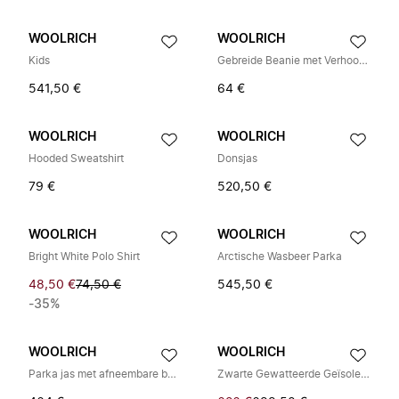
WOOLRICH
WOOLRICH
Kids
Gebreide Beanie met Verhoogd Logo
541,50 €
64 €
WOOLRICH
WOOLRICH
Hooded Sweatshirt
Donsjas
79 €
520,50 €
WOOLRICH
WOOLRICH
Bright White Polo Shirt
Arctische Wasbeer Parka
48,50 €
74,50 €
545,50 €
-35%
WOOLRICH
WOOLRICH
Parka jas met afneembare bont
Zwarte Gewatteerde Geïsoleerde Jas Met Capuchon