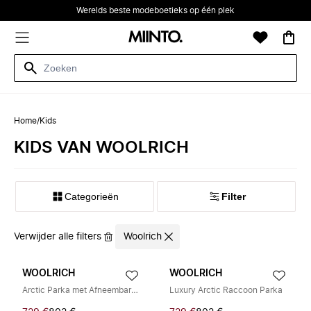
Werelds beste modeboetieks op één plek
Home
/
Kids
KIDS VAN WOOLRICH
Categorieën
Filter
Verwijder alle filters
Woolrich
WOOLRICH
WOOLRICH
Arctic Parka met Afneembare Bontkraag
Luxury Arctic Raccoon Parka