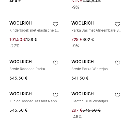
464 €
626 €
688,50 €
-9%
WOOLRICH
WOOLRICH
Kinderbroek met elastische taille
Parka Jas met Afneembare Bont
101,50 €
139 €
729 €
802 €
-27%
-9%
WOOLRICH
WOOLRICH
Arctic Raccoon Parka
Arctic Parka Winterjas
545,50 €
541,50 €
WOOLRICH
WOOLRICH
Junior Hooded Jas met Nepbont
Electric Blue Winterjas
545,50 €
297 €
545,50 €
-46%