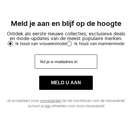
Meld je aan en blijf op de hoogte
Ontdek als eerste nieuwe collecties, exclusieve deals
en mode-updates van de meest populaire merken.
Ik houd van vrouwenmode
Ik houd van mannenmode
MELD U AAN
Je accepteert onze
voorwaarden
bij het inschrijven voor de nieuwsbrief.
Je kunt je
hier
afmelden voor onze nieuwsbrief.