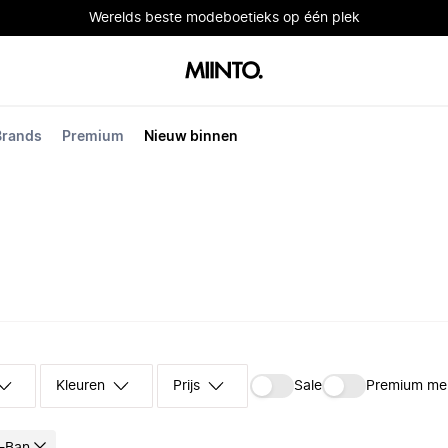
Werelds beste modeboetieks op één plek
Brands
Premium
Nieuw binnen
Kleuren
Prijs
Sale
Premium me