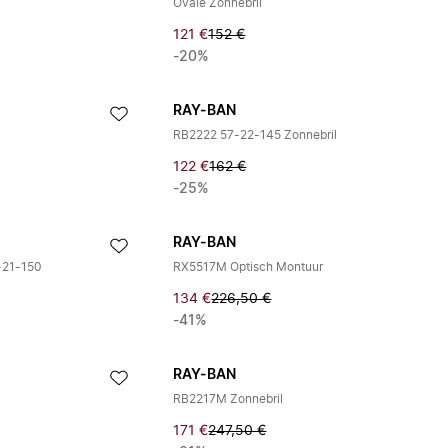
Ovale Zonnebril
121 €
152 €
-20%
RAY-BAN
RB2222 57-22-145 Zonnebril
122 €
162 €
-25%
RAY-BAN
-21-150
RX5517M Optisch Montuur
134 €
226,50 €
-41%
RAY-BAN
RB2217M Zonnebril
171 €
247,50 €