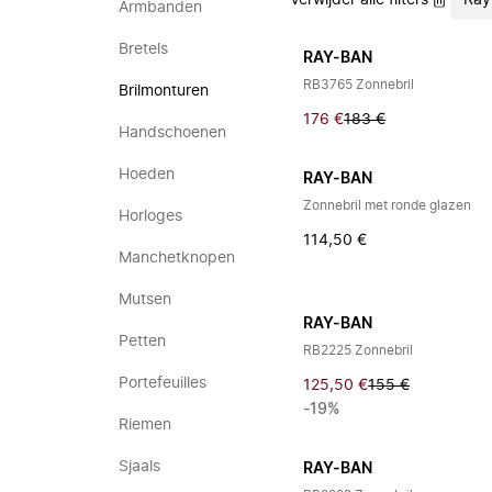
Verwijder alle filters
Ray
Armbanden
Bretels
RAY-BAN
RB3765 Zonnebril
Brilmonturen
176 €
183 €
Handschoenen
Hoeden
RAY-BAN
Zonnebril met ronde glazen
Horloges
114,50 €
Manchetknopen
Mutsen
RAY-BAN
Petten
RB2225 Zonnebril
Portefeuilles
125,50 €
155 €
-19%
Riemen
Sjaals
RAY-BAN