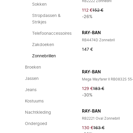
RB2222 Zonnebril
Sokken
112 €
152 €
Stropdassen &
-26%
Strikjes
RAY-BAN
Telefoonaccessoires
RB4474D Zonnebril
Zakdoeken
147 €
Zonnebrillen
Broeken
RAY-BAN
Jassen
Mega Wayfarer II RB0832S 55
129 €
183 €
Jeans
-30%
Kostuums
RAY-BAN
Nachtkleding
RB2221 Oval Zonnebril
Ondergoed
130 €
163 €