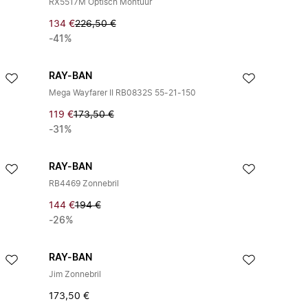
RX5517M Optisch Montuur
134 €
226,50 €
-41%
RAY-BAN
Mega Wayfarer II RB0832S 55-21-150
119 €
173,50 €
-31%
RAY-BAN
RB4469 Zonnebril
144 €
194 €
-26%
RAY-BAN
Jim Zonnebril
173,50 €