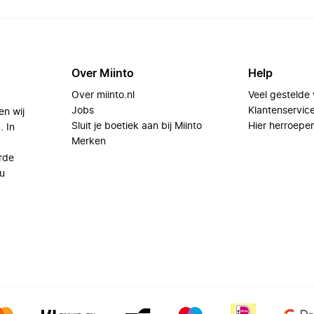
Over Miinto
Help
Over miinto.nl
Veel gestelde
Jobs
Klantenservic
en wij
Sluit je boetiek aan bij Miinto
Hier herroepe
. In
Merken
rde
u