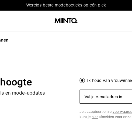
Werelds beste modeboetieks op één plek
nnen
e hoogte
Ik houd van vrouwenm
eals en mode-updates
Je accepteert onze
voorwaard
kunt je
hier
afmelden voor onze 