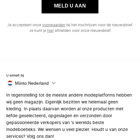
MELD U AAN
Je accepteert onze
voorwaarden
bij het inschrijven voor de nieuwsbrief.
Je kunt je
hier
afmelden voor onze nieuwsbrief.
U winkelt bij
Miinto Nederland
In tegenstelling tot de meeste andere modeplatforms hebben
wij geen magazijn. Eigenlijk bezitten we helemaal geen
kleding. In plaats daarvan worden al onze producten met
liefde geselecteerd, opgeslagen en verzonden door
gepassioneerde verkopers van 's werelds beste
modeboetieks. We wensen u veel plezier. Houdt u van onze
services? Volg ons dan!