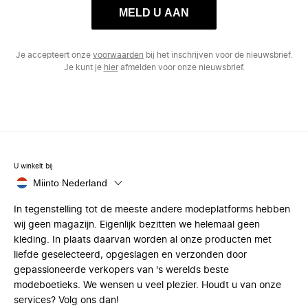
MELD U AAN
Je accepteert onze
voorwaarden
bij het inschrijven voor de nieuwsbrief.
Je kunt je
hier
afmelden voor onze nieuwsbrief.
U winkelt bij
Miinto Nederland
In tegenstelling tot de meeste andere modeplatforms hebben
wij geen magazijn. Eigenlijk bezitten we helemaal geen
kleding. In plaats daarvan worden al onze producten met
liefde geselecteerd, opgeslagen en verzonden door
gepassioneerde verkopers van 's werelds beste
modeboetieks. We wensen u veel plezier. Houdt u van onze
services? Volg ons dan!