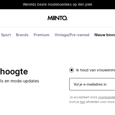
Werelds beste modeboetieks op één plek
Sport
Brands
Premium
Vintage/Pre-owned
Nieuw binn
e hoogte
Ik houd van vrouwenm
eals en mode-updates
Je accepteert onze
voorwaard
kunt je
hier
afmelden voor onze 