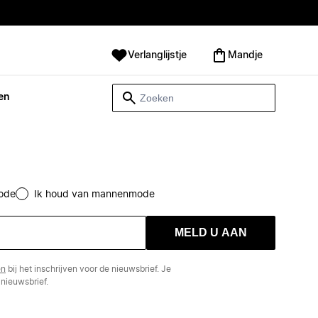
Verlanglijstje
Mandje
en
ode
Ik houd van mannenmode
MELD U AAN
en
bij het inschrijven voor de nieuwsbrief. Je
nieuwsbrief.