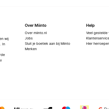
Over Miinto
Help
Over miinto.nl
Veel gestelde
Jobs
Klantenservic
en wij
Sluit je boetiek aan bij Miinto
Hier herroepe
. In
Merken
rde
u