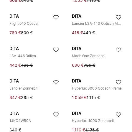
608 €
640 €
1.055 €
1.110 €
DITA
DITA
Flight.010 Optical
Lancier LSA-140 Optisch Montuur
760 €
800 €
418 €
440 €
DITA
DITA
LSA-446 Brillen
Mach One Zonnebril
442 €
465 €
698 €
735 €
DITA
DITA
Lancier Zonnebril
Hyperlux 3000 Optisch Frame
347 €
365 €
1.059 €
1.115 €
DITA
DITA
1JKO4WR0A
Hyperlux-1000 Zonnebril
640 €
1.116 €
1.175 €