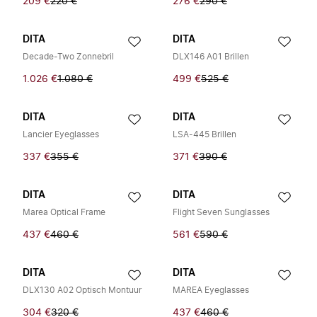
209 €
220 €
276 €
290 €
DITA
DITA
Decade-Two Zonnebril
DLX146 A01 Brillen
1.026 €
1.080 €
499 €
525 €
DITA
DITA
Lancier Eyeglasses
LSA-445 Brillen
337 €
355 €
371 €
390 €
DITA
DITA
Marea Optical Frame
Flight Seven Sunglasses
437 €
460 €
561 €
590 €
DITA
DITA
DLX130 A02 Optisch Montuur
MAREA Eyeglasses
304 €
320 €
437 €
460 €