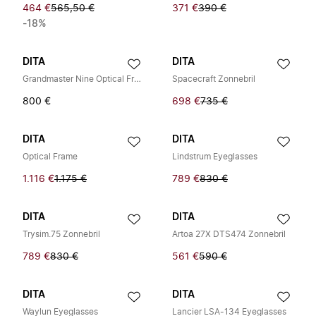
464 €
565,50 €
371 €
390 €
-18%
DITA
DITA
Grandmaster Nine Optical Frame
Spacecraft Zonnebril
800 €
698 €
735 €
DITA
DITA
Optical Frame
Lindstrum Eyeglasses
1.116 €
1.175 €
789 €
830 €
DITA
DITA
Trysim.75 Zonnebril
Artoa 27X DTS474 Zonnebril
789 €
830 €
561 €
590 €
DITA
DITA
Waylun Eyeglasses
Lancier LSA-134 Eyeglasses