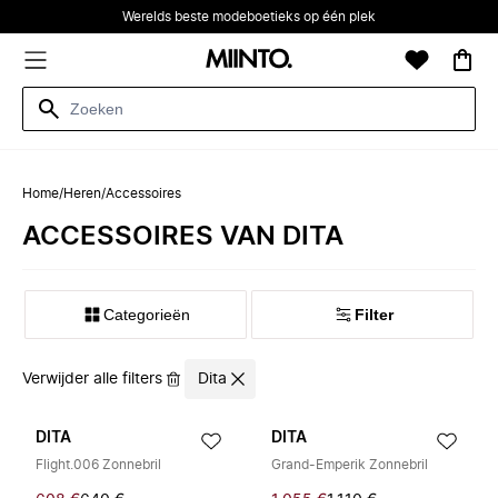
Werelds beste modeboetieks op één plek
Home
/
Heren
/
Accessoires
ACCESSOIRES VAN DITA
Categorieën
Filter
Verwijder alle filters
Dita
DITA
DITA
Flight.006 Zonnebril
Grand-Emperik Zonnebril