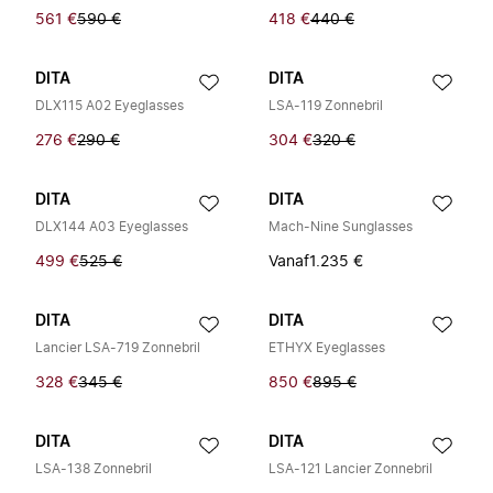
561 €
590 €
418 €
440 €
DITA
DITA
DLX115 A02 Eyeglasses
LSA-119 Zonnebril
276 €
290 €
304 €
320 €
DITA
DITA
DLX144 A03 Eyeglasses
Mach-Nine Sunglasses
499 €
525 €
Vanaf
1.235 €
DITA
DITA
Lancier LSA-719 Zonnebril
ETHYX Eyeglasses
328 €
345 €
850 €
895 €
DITA
DITA
LSA-138 Zonnebril
LSA-121 Lancier Zonnebril