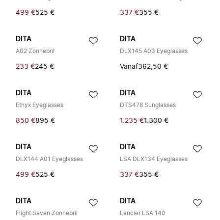
499 €
525 €
337 €
355 €
DITA
DITA
A02 Zonnebril
DLX145 A03 Eyeglasses
233 €
245 €
Vanaf
362,50 €
DITA
DITA
Ethyx Eyeglasses
DTS478 Sunglasses
850 €
895 €
1.235 €
1.300 €
DITA
DITA
DLX144 A01 Eyeglasses
LSA DLX134 Eyeglasses
499 €
525 €
337 €
355 €
DITA
DITA
Flight Seven Zonnebril
Lancier LSA 140