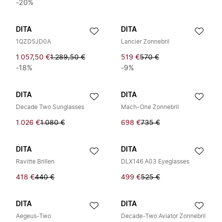
-20%
DITA
DITA
1QZD5JD0A
Lancier Zonnebril
1.057,50 €
1.289,50 €
519 €
570 €
-18%
-9%
DITA
DITA
Decade Two Sunglasses
Mach-One Zonnebril
1.026 €
1.080 €
698 €
735 €
DITA
DITA
Ravitte Brillen
DLX146 A03 Eyeglasses
418 €
440 €
499 €
525 €
DITA
DITA
Aegeus-Two
Decade-Two Aviator Zonnebril