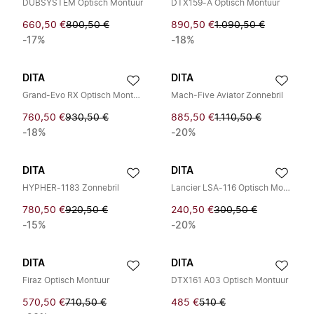
DUBSYSTEM Optisch Montuur
DTX159-A Optisch Montuur
660,50 €
800,50 €
890,50 €
1.090,50 €
-17%
-18%
DITA
DITA
Grand-Evo RX Optisch Montuur
Mach‑Five Aviator Zonnebril
760,50 €
930,50 €
885,50 €
1.110,50 €
-18%
-20%
DITA
DITA
HYPHER-1183 Zonnebril
Lancier LSA-116 Optisch Montuur
780,50 €
920,50 €
240,50 €
300,50 €
-15%
-20%
DITA
DITA
Firaz Optisch Montuur
DTX161 A03 Optisch Montuur
570,50 €
710,50 €
485 €
510 €