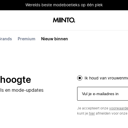
Werelds beste modeboetieks op één plek
Brands
Premium
Nieuw binnen
e hoogte
Ik houd van vrouwenm
eals en mode-updates
Je accepteert onze
voorwaard
kunt je
hier
afmelden voor onze 