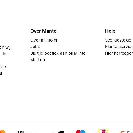
Over Miinto
Help
Over miinto.nl
Veel gestelde
Jobs
Klantenservic
en wij
Sluit je boetiek aan bij Miinto
Hier herroepe
. In
Merken
rde
u