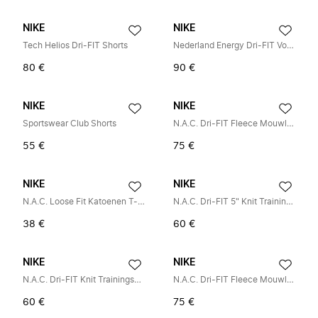
NIKE
NIKE
Tech Helios Dri-FIT Shorts
Nederland Energy Dri-FIT Voetbal Geweven Broek
80 €
90 €
NIKE
NIKE
Sportswear Club Shorts
N.A.C. Dri-FIT Fleece Mouwloze Training Hoodie
55 €
75 €
NIKE
NIKE
N.A.C. Loose Fit Katoenen T-shirt
N.A.C. Dri-FIT 5" Knit Trainingsbroek
38 €
60 €
NIKE
NIKE
N.A.C. Dri-FIT Knit Trainingsshorts
N.A.C. Dri-FIT Fleece Mouwloze Trainingshoodie
60 €
75 €