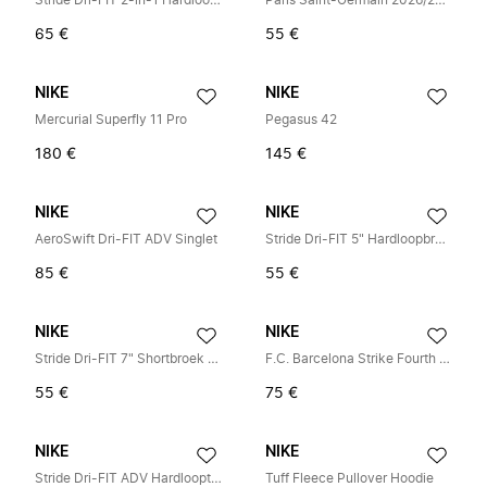
Stride Dri-FIT 2-in-1 Hardloopbroek
Paris Saint-Germain 2026/27 Stadium Thuisshorts
65 €
55 €
NIKE
NIKE
Mercurial Superfly 11 Pro
Pegasus 42
180 €
145 €
NIKE
NIKE
AeroSwift Dri-FIT ADV Singlet
Stride Dri-FIT 5" Hardloopbroek met Binnenbroekje
85 €
55 €
NIKE
NIKE
Stride Dri-FIT 7" Shortbroek met Binnenbroek
F.C. Barcelona Strike Fourth Dri-FIT Knit Drill Top
55 €
75 €
NIKE
NIKE
Stride Dri-FIT ADV Hardlooptanktop
Tuff Fleece Pullover Hoodie