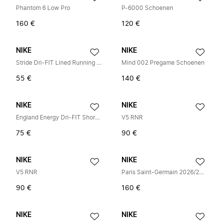
Phantom 6 Low Pro
P-6000 Schoenen
160 €
120 €
NIKE
NIKE
Stride Dri-FIT Lined Running Shorts
Mind 002 Pregame Schoenen
55 €
140 €
NIKE
NIKE
England Energy Dri-FIT Short-Sleeve Voetbalshirt
V5 RNR
75 €
90 €
NIKE
NIKE
V5 RNR
Paris Saint-Germain 2026/27 Match Home Aero-FIT Authentic Shirt
90 €
160 €
NIKE
NIKE