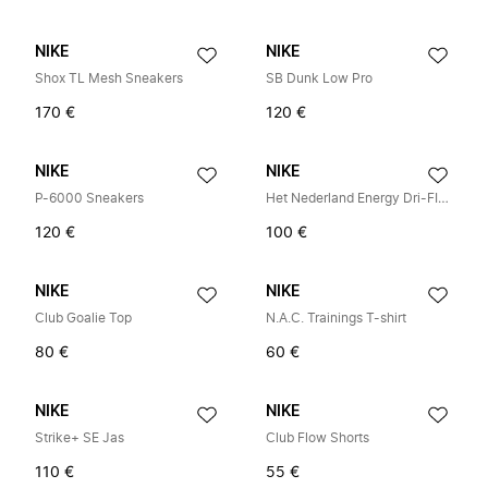
NIKE
NIKE
Shox TL Mesh Sneakers
SB Dunk Low Pro
170 €
120 €
NIKE
NIKE
P-6000 Sneakers
Het Nederland Energy Dri-FIT Voetbal Geweven Jack
120 €
100 €
NIKE
NIKE
Club Goalie Top
N.A.C. Trainings T-shirt
80 €
60 €
NIKE
NIKE
Strike+ SE Jas
Club Flow Shorts
110 €
55 €