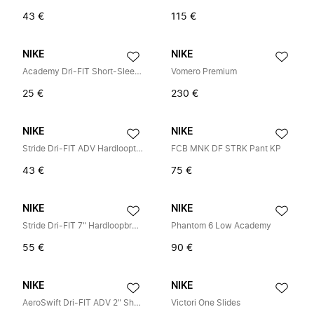
43 €
115 €
NIKE
NIKE
Academy Dri-FIT Short-Sleeve Voetbalshirt
Vomero Premium
25 €
230 €
NIKE
NIKE
Stride Dri-FIT ADV Hardlooptanktop
FCB MNK DF STRK Pant KP
43 €
75 €
NIKE
NIKE
Stride Dri-FIT 7" Hardloopbroek met Binnenbroek
Phantom 6 Low Academy
55 €
90 €
NIKE
NIKE
AeroSwift Dri-FIT ADV 2" Short
Victori One Slides