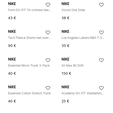
NIKE
NIKE
Form Dri-FIT 7in Unlined Veelzijdige Shorts
Victori One Slide
43 €
38 €
NIKE
NIKE
Tech Fleece Shorts met oversized pasvorm
Los Angeles Lakers NBA T-Shirt
90 €
35 €
NIKE
NIKE
Essential Micro Trunk 3-Pack
Air Max 90 Drift
40 €
150 €
NIKE
NIKE
Essential Cotton Stretch Trunk
Academy Dri-FIT Voetbalbroek
40 €
25 €