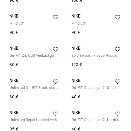
90 €
160 €
NIKE
NIKE
Mind 001
Mind 001
90 €
90 €
NIKE
NIKE
Dri-FIT Zip Cuff Veelzijdige Broek
Solo Swoosh Fleece Hoodie
80 €
120 €
NIKE
NIKE
Unlimited Dri-FIT Broek met Ritsmanchetten
Dri-FIT Challenger 7" Short met ingebouwde slip
80 €
40 €
NIKE
NIKE
Unlimited Repel Hooded Versatile Jacket
Dri-FIT Challenger 7" Hardloopbroek met binnenbroek
95 €
40 €