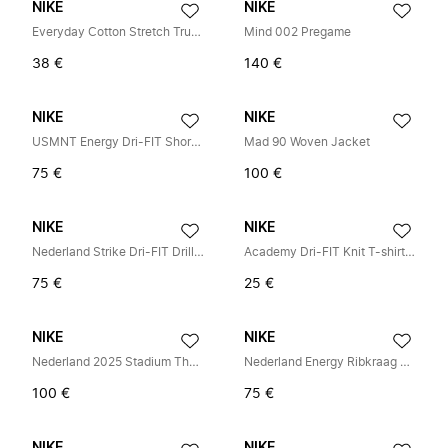
NIKE
NIKE
Everyday Cotton Stretch Trunk
Mind 002 Pregame
38 €
140 €
NIKE
NIKE
USMNT Energy Dri-FIT Short-Sleeve Voetbal Top
Mad 90 Woven Jacket
75 €
100 €
NIKE
NIKE
Nederland Strike Dri-FIT Drill Top
Academy Dri-FIT Knit T-shirt met korte mouwen
75 €
25 €
NIKE
NIKE
Nederland 2025 Stadium Thuisshirt
Nederland Energy Ribkraag Voetbalshirt
100 €
75 €