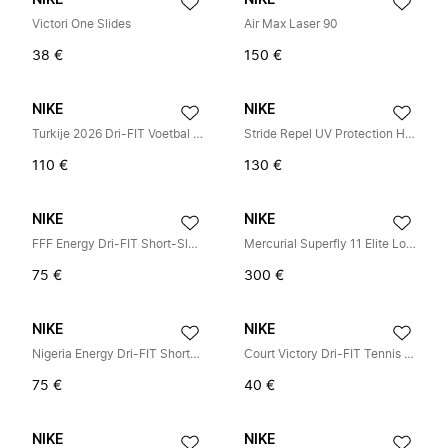
NIKE
NIKE
Victori One Slides
Air Max Laser 90
38 €
150 €
NIKE
NIKE
Turkije 2026 Dri-FIT Voetbal Replica Shirt
Stride Repel UV Protection Hardloopjack
110 €
130 €
NIKE
NIKE
FFF Energy Dri-FIT Short-Sleeve Voetbalshirt
Mercurial Superfly 11 Elite Low-Top Voetbalschoenen
75 €
300 €
NIKE
NIKE
Nigeria Energy Dri-FIT Short-Sleeve Voetbalshirt
Court Victory Dri-FIT Tennis Top
75 €
40 €
NIKE
NIKE