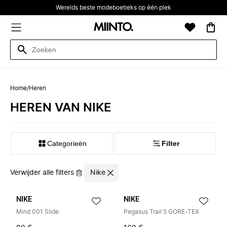
Werelds beste modeboetieks op één plek
Home
/
Heren
HEREN VAN NIKE
Categorieën
Filter
Verwijder alle filters
Nike
NIKE
NIKE
Mind 001 Slide
Pegasus Trail 5 GORE-TEX