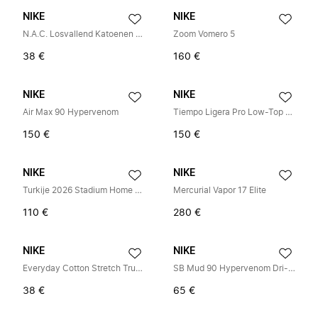
NIKE
NIKE
N.A.C. Losvallend Katoenen T-shirt
Zoom Vomero 5
38 €
160 €
NIKE
NIKE
Air Max 90 Hypervenom
Tiempo Ligera Pro Low-Top Voetbalschoenen
150 €
150 €
NIKE
NIKE
Turkije 2026 Stadium Home Jersey
Mercurial Vapor 17 Elite
110 €
280 €
NIKE
NIKE
Everyday Cotton Stretch Trunk 3-Pack
SB Mud 90 Hypervenom Dri-FIT Oversized Short Sleeve Shirt
38 €
65 €