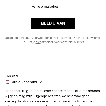
MELD U AAN
Je accepteert onze
voorwaarden
bij het inschrijven voor de nieuwsbrief.
Je kunt je
hier
afmelden voor onze nieuwsbrief.
U winkelt bij
Miinto Nederland
In tegenstelling tot de meeste andere modeplatforms hebben
wij geen magazijn. Eigenlijk bezitten we helemaal geen
kleding. In plaats daarvan worden al onze producten met