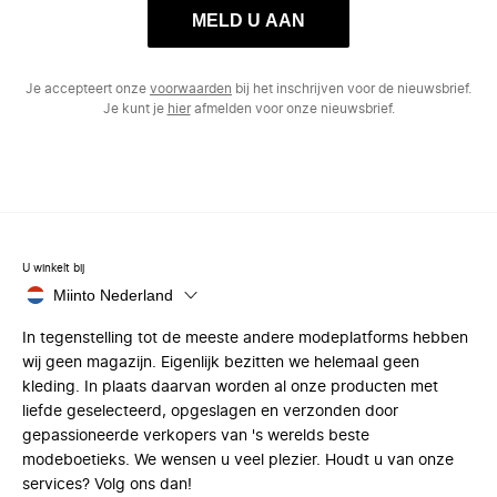
MELD U AAN
Je accepteert onze
voorwaarden
bij het inschrijven voor de nieuwsbrief.
Je kunt je
hier
afmelden voor onze nieuwsbrief.
U winkelt bij
Miinto Nederland
In tegenstelling tot de meeste andere modeplatforms hebben
wij geen magazijn. Eigenlijk bezitten we helemaal geen
kleding. In plaats daarvan worden al onze producten met
liefde geselecteerd, opgeslagen en verzonden door
gepassioneerde verkopers van 's werelds beste
modeboetieks. We wensen u veel plezier. Houdt u van onze
services? Volg ons dan!