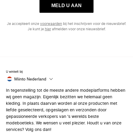
MELD U AAN
Je accepteert onze
voorwaarden
bij het inschrijven voor de nieuwsbrief.
Je kunt je
hier
afmelden voor onze nieuwsbrief.
U winkelt bij
Miinto Nederland
In tegenstelling tot de meeste andere modeplatforms hebben
wij geen magazijn. Eigenlijk bezitten we helemaal geen
kleding. In plaats daarvan worden al onze producten met
liefde geselecteerd, opgeslagen en verzonden door
gepassioneerde verkopers van 's werelds beste
modeboetieks. We wensen u veel plezier. Houdt u van onze
services? Volg ons dan!