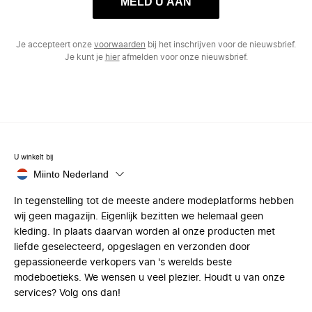
MELD U AAN
Je accepteert onze
voorwaarden
bij het inschrijven voor de nieuwsbrief.
Je kunt je
hier
afmelden voor onze nieuwsbrief.
U winkelt bij
Miinto Nederland
In tegenstelling tot de meeste andere modeplatforms hebben
wij geen magazijn. Eigenlijk bezitten we helemaal geen
kleding. In plaats daarvan worden al onze producten met
liefde geselecteerd, opgeslagen en verzonden door
gepassioneerde verkopers van 's werelds beste
modeboetieks. We wensen u veel plezier. Houdt u van onze
services? Volg ons dan!