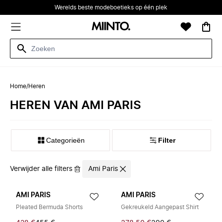
Werelds beste modeboetieks op één plek
Home
/
Heren
HEREN VAN AMI PARIS
Categorieën
Filter
Verwijder alle filters
Ami Paris
AMI PARIS
AMI PARIS
Pleated Bermuda Shorts
Gekreukeld Aangepast Shirt