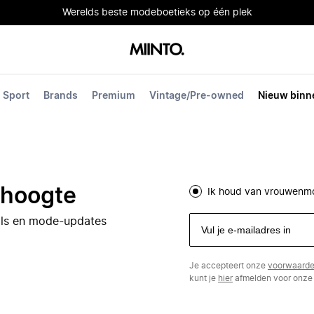
Werelds beste modeboetieks op één plek
Sport
Brands
Premium
Vintage/Pre-owned
Nieuw binn
e hoogte
Ik houd van vrouwenm
eals en mode-updates
Je accepteert onze
voorwaard
kunt je
hier
afmelden voor onze 