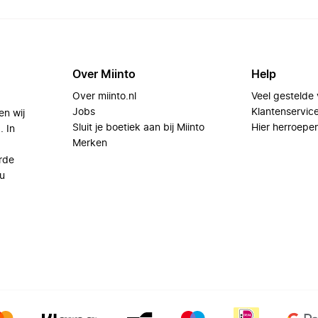
Over Miinto
Help
Over miinto.nl
Veel gestelde
Jobs
Klantenservic
en wij
Sluit je boetiek aan bij Miinto
Hier herroepe
. In
Merken
rde
u