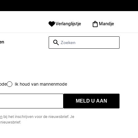
Verlanglijstje
Mandje
en
ode
Ik houd van mannenmode
MELD U AAN
en
bij het inschrijven voor de nieuwsbrief. Je
nieuwsbrief.