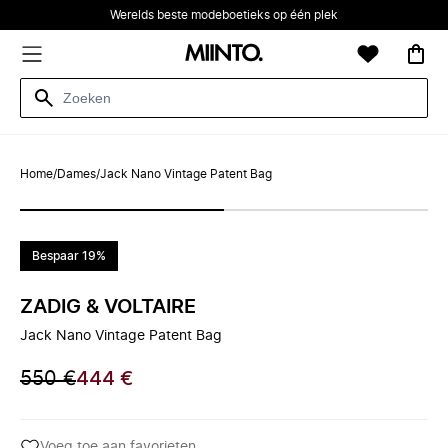
Werelds beste modeboetieks op één plek
Home
/
Dames
/
Jack Nano Vintage Patent Bag
Bespaar 19%
ZADIG & VOLTAIRE
Jack Nano Vintage Patent Bag
550 €
444 €
Voeg toe aan favorieten