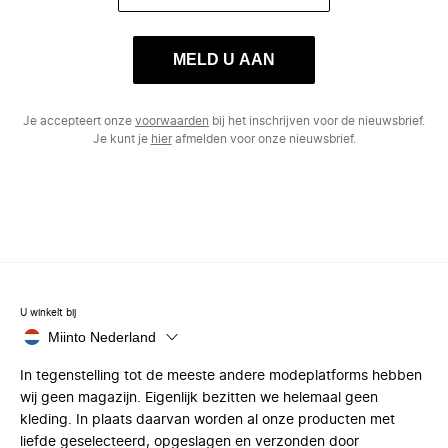
MELD U AAN
Je accepteert onze
voorwaarden
bij het inschrijven voor de nieuwsbrief.
Je kunt je
hier
afmelden voor onze nieuwsbrief.
U winkelt bij
Miinto Nederland
In tegenstelling tot de meeste andere modeplatforms hebben
wij geen magazijn. Eigenlijk bezitten we helemaal geen
kleding. In plaats daarvan worden al onze producten met
liefde geselecteerd, opgeslagen en verzonden door