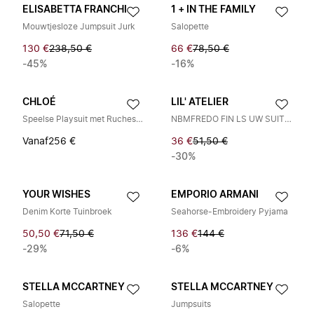
ELISABETTA FRANCHI
1 + IN THE FAMILY
Mouwtjesloze Jumpsuit Jurk
Salopette
130 €
238,50 €
66 €
78,50 €
-45%
-16%
CHLOÉ
LIL' ATELIER
Speelse Playsuit met Ruches en Bloemen
NBMFREDO FIN LS UW SUIT LIL
Vanaf
256 €
36 €
51,50 €
-30%
YOUR WISHES
EMPORIO ARMANI
Denim Korte Tuinbroek
Seahorse-Embroidery Pyjama
50,50 €
71,50 €
136 €
144 €
-29%
-6%
STELLA MCCARTNEY
STELLA MCCARTNEY
Salopette
Jumpsuits