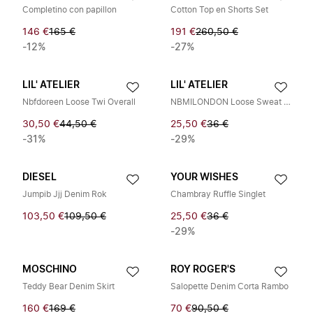
Completino con papillon
Cotton Top en Shorts Set
146 €
165 €
191 €
260,50 €
-12%
-27%
LIL' ATELIER
LIL' ATELIER
Nbfdoreen Loose Twi Overall
NBMILONDON Loose Sweat Overall
30,50 €
44,50 €
25,50 €
36 €
-31%
-29%
DIESEL
YOUR WISHES
Jumpib Jjj Denim Rok
Chambray Ruffle Singlet
103,50 €
109,50 €
25,50 €
36 €
-29%
MOSCHINO
ROY ROGER'S
Teddy Bear Denim Skirt
Salopette Denim Corta Rambo
160 €
169 €
70 €
90,50 €