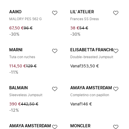
AAIKO
LIL' ATELIER
MALORY PES 562 G
Frances SS Dress
67,50 €
96 €
38 €
54 €
-30%
-30%
MARNI
ELISABETTA FRANCHI
Tuta con ruches
Double-breasted Jumpsuit
114,50 €
129 €
Vanaf
353,50 €
-11%
BALMAIN
AMAYA AMSTERDAM
Sleeveless Jumpsuit
Completino con papillon
390 €
442,50 €
Vanaf
146 €
-12%
AMAYA AMSTERDAM
MONCLER