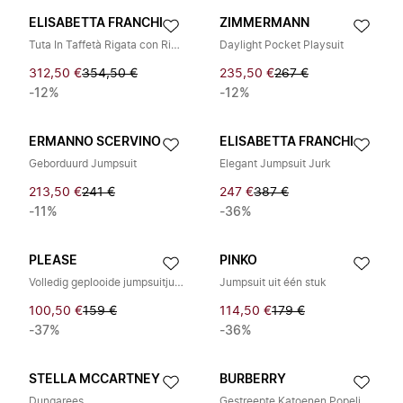
ELISABETTA FRANCHI
ZIMMERMANN
Tuta In Taffetà Rigata con Ricamo EF
Daylight Pocket Playsuit
312,50 €
354,50 €
235,50 €
267 €
-12%
-12%
ERMANNO SCERVINO
ELISABETTA FRANCHI
Geborduurd Jumpsuit
Elegant Jumpsuit Jurk
213,50 €
241 €
247 €
387 €
-11%
-36%
PLEASE
PINKO
Volledig geplooide jumpsuitjurk
Jumpsuit uit één stuk
100,50 €
159 €
114,50 €
179 €
-37%
-36%
STELLA MCCARTNEY
BURBERRY
Dungarees
Gestreepte Katoenen Popeline Trainingspak