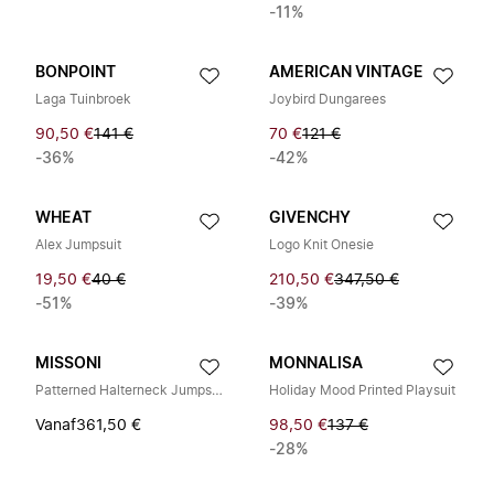
-11%
BONPOINT
AMERICAN VINTAGE
Laga Tuinbroek
Joybird Dungarees
90,50 €
141 €
70 €
121 €
-36%
-42%
WHEAT
GIVENCHY
Alex Jumpsuit
Logo Knit Onesie
19,50 €
40 €
210,50 €
347,50 €
-51%
-39%
MISSONI
MONNALISA
Patterned Halterneck Jumpsuit
Holiday Mood Printed Playsuit
Vanaf
361,50 €
98,50 €
137 €
-28%