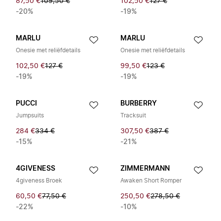
87,50 €
109,50 €
102,50 €
127 €
-20%
-19%
MARLU
MARLU
Onesie met reliëfdetails
Onesie met reliëfdetails
102,50 €
127 €
99,50 €
123 €
-19%
-19%
PUCCI
BURBERRY
Jumpsuits
Tracksuit
284 €
334 €
307,50 €
387 €
-15%
-21%
4GIVENESS
ZIMMERMANN
4giveness Broek
Awaken Short Romper
60,50 €
77,50 €
250,50 €
278,50 €
-22%
-10%