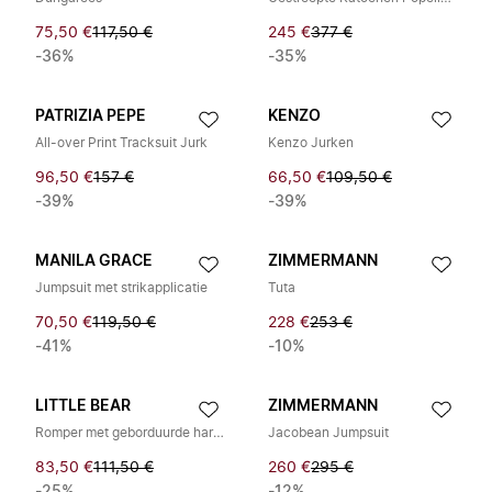
75,50 €
117,50 €
245 €
377 €
-36%
-35%
PATRIZIA PEPE
KENZO
All-over Print Tracksuit Jurk
Kenzo Jurken
96,50 €
157 €
66,50 €
109,50 €
-39%
-39%
MANILA GRACE
ZIMMERMANN
Jumpsuit met strikapplicatie
Tuta
70,50 €
119,50 €
228 €
253 €
-41%
-10%
LITTLE BEAR
ZIMMERMANN
Romper met geborduurde hartjes en Peter Pan-kraag
Jacobean Jumpsuit
83,50 €
111,50 €
260 €
295 €