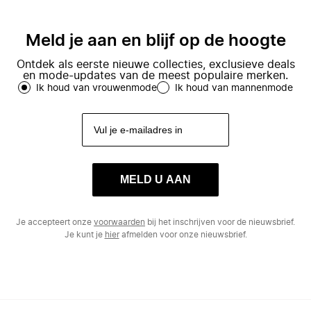
Meld je aan en blijf op de hoogte
Ontdek als eerste nieuwe collecties, exclusieve deals
en mode-updates van de meest populaire merken.
Ik houd van vrouwenmode
Ik houd van mannenmode
MELD U AAN
Je accepteert onze
voorwaarden
bij het inschrijven voor de nieuwsbrief.
Je kunt je
hier
afmelden voor onze nieuwsbrief.