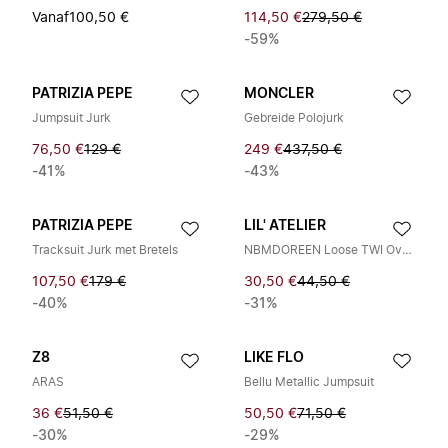
Vanaf
100,50 €
114,50 €
279,50 €
-59%
PATRIZIA PEPE
MONCLER
Jumpsuit Jurk
Gebreide Polojurk
76,50 €
129 €
249 €
437,50 €
-41%
-43%
PATRIZIA PEPE
LIL' ATELIER
Tracksuit Jurk met Bretels
NBMDOREEN Loose TWI Overall 9977 DH LIL
107,50 €
179 €
30,50 €
44,50 €
-40%
-31%
Z8
LIKE FLO
ARAS
Bellu Metallic Jumpsuit
36 €
51,50 €
50,50 €
71,50 €
-30%
-29%