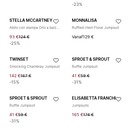
-23%
STELLA MCCARTNEY
MONNALISA
Abito con stampa Orlo a balza Spalline sottili
Ruffled-Hem Floral Jumpsuit
93 €
124 €
Vanaf
129 €
-25%
TWINSET
SPROET & SPROUT
Smocking Chambray Jumpsuit
Ruffle Jumpsuit
142 €
167 €
41 €
59 €
-15%
-31%
SPROET & SPROUT
ELISABETTA FRANCHI
Ruffle Jumpsuit
Jumpsuits
41 €
59 €
165 €
174 €
-31%