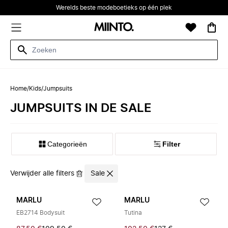
Werelds beste modeboetieks op één plek
Home
/
Kids
/
Jumpsuits
JUMPSUITS IN DE SALE
Categorieën
Filter
Verwijder alle filters
Sale
MARLU
MARLU
EB2714 Bodysuit
Tutina