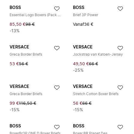
BOSS
BOSS
Essential Logo Boxers (Pack of 5)
Brief 3P Power
85,50 €
98 €
Vanaf
36 €
-13%
VERSACE
VERSACE
Greca Border Briefs
Jockstrap van Katoen-Jersey
53 €
56 €
49,50 €
66 €
-25%
VERSACE
VERSACE
Greca Border Briefs
Stretch Cotton Boxer Briefs
99 €
116,50 €
56 €
66 €
-15%
-15%
BOSS
BOSS
BoxerBr3P ONE D Boxer Briefs
Boxer BR Planet Des