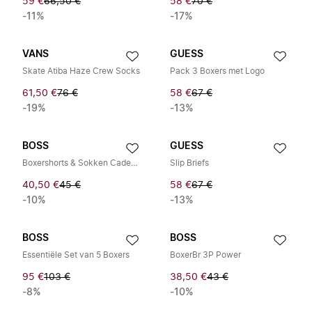
59 €
66,50 €
58 €
70 €
-11%
-17%
VANS
GUESS
Skate Atiba Haze Crew Socks
Pack 3 Boxers met Logo
61,50 €
76 €
58 €
67 €
-19%
-13%
BOSS
GUESS
Boxershorts & Sokken Cadeauset
Slip Briefs
40,50 €
45 €
58 €
67 €
-10%
-13%
BOSS
BOSS
Essentiële Set van 5 Boxers
BoxerBr 3P Power
95 €
103 €
38,50 €
43 €
-8%
-10%