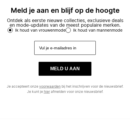
Meld je aan en blijf op de hoogte
Ontdek als eerste nieuwe collecties, exclusieve deals
en mode-updates van de meest populaire merken.
Ik houd van vrouwenmode
Ik houd van mannenmode
MELD U AAN
Je accepteert onze
voorwaarden
bij het inschrijven voor de nieuwsbrief.
Je kunt je
hier
afmelden voor onze nieuwsbrief.