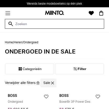
Werelds beste modeboetieks op één plek
Home
/
Heren
/
Ondergoed
ONDERGOED IN DE SALE
Categorieën
Filter
Verwijder alle filters
Sale
BOSS
BOSS
Ondergoed
BoxerBr 3P Power Des