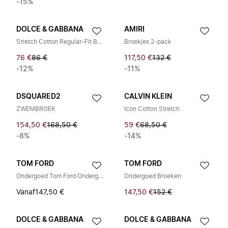
-15%
DOLCE & GABBANA
AMIRI
Stretch Cotton Regular-Fit Boxers
Broekjes 2-pack
76 €
86 €
117,50 €
132 €
-12%
-11%
DSQUARED2
CALVIN KLEIN
ZWEMBROEK
Icon Cotton Stretch
154,50 €
168,50 €
59 €
68,50 €
-8%
-14%
TOM FORD
TOM FORD
Ondergoed Tom Ford Ondergoed
Ondergoed Broeken
Vanaf
147,50 €
147,50 €
152 €
DOLCE & GABBANA
DOLCE & GABBANA