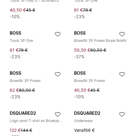
Trunk 3P ONE D - 50549832
Trunk 3P One
40,50 €
45 €
61 €
79 €
-10%
-23%
BOSS
BOSS
Trunk 3P One
BoxerBr 3P Power Boxer Briefs
61 €
79 €
50,50 €
80,50 €
-23%
-37%
BOSS
BOSS
BoxerBr 3P Power
BoxerBr 3P Power
62 €
80,50 €
40,50 €
45 €
-23%
-10%
DSQUARED2
DSQUARED2
Logo-print T-shirt en Broekjes Set
Underwear
122 €
144 €
Vanaf
66 €