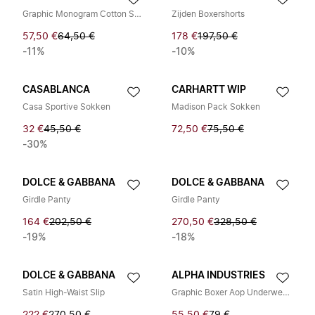
Graphic Monogram Cotton Stretch 3-Pack Trunk
Zijden Boxershorts
57,50 €
64,50 €
178 €
197,50 €
-11%
-10%
CASABLANCA
CARHARTT WIP
Casa Sportive Sokken
Madison Pack Sokken
32 €
45,50 €
72,50 €
75,50 €
-30%
DOLCE & GABBANA
DOLCE & GABBANA
Girdle Panty
Girdle Panty
164 €
202,50 €
270,50 €
328,50 €
-19%
-18%
DOLCE & GABBANA
ALPHA INDUSTRIES
Satin High-Waist Slip
Graphic Boxer Aop Underwear 2 Pk