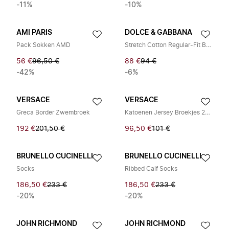
-11%
-10%
AMI PARIS
DOLCE & GABBANA
Pack Sokken AMD
Stretch Cotton Regular-Fit Boxers
56 €
96,50 €
88 €
94 €
-42%
-6%
VERSACE
VERSACE
Greca Border Zwembroek
Katoenen Jersey Broekjes 2-Pack
192 €
201,50 €
96,50 €
101 €
BRUNELLO CUCINELLI
BRUNELLO CUCINELLI
Socks
Ribbed Calf Socks
186,50 €
233 €
186,50 €
233 €
-20%
-20%
JOHN RICHMOND
JOHN RICHMOND