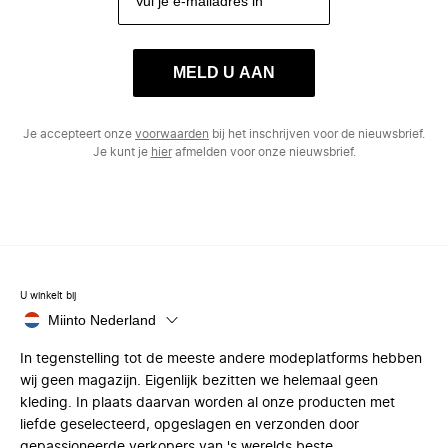
MELD U AAN
Je accepteert onze
voorwaarden
bij het inschrijven voor de nieuwsbrief.
Je kunt je
hier
afmelden voor onze nieuwsbrief.
U winkelt bij
Miinto Nederland
In tegenstelling tot de meeste andere modeplatforms hebben
wij geen magazijn. Eigenlijk bezitten we helemaal geen
kleding. In plaats daarvan worden al onze producten met
liefde geselecteerd, opgeslagen en verzonden door
gepassioneerde verkopers van 's werelds beste