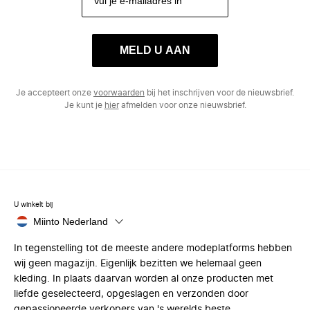
MELD U AAN
Je accepteert onze
voorwaarden
bij het inschrijven voor de nieuwsbrief.
Je kunt je
hier
afmelden voor onze nieuwsbrief.
U winkelt bij
Miinto Nederland
In tegenstelling tot de meeste andere modeplatforms hebben
wij geen magazijn. Eigenlijk bezitten we helemaal geen
kleding. In plaats daarvan worden al onze producten met
liefde geselecteerd, opgeslagen en verzonden door
gepassioneerde verkopers van 's werelds beste