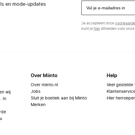
eals en mode-updates
Je accepteert onze
voorwaard
kunt je
hier
afmelden voor onze 
Over Miinto
Help
Over miinto.nl
Veel gestelde
Jobs
Klantenservic
en wij
Sluit je boetiek aan bij Miinto
Hier herroepe
. In
Merken
rde
u