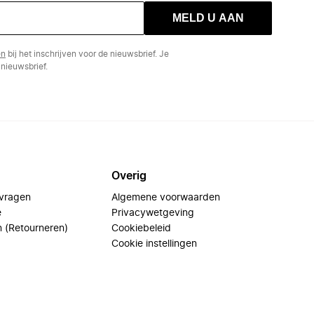
MELD U AAN
en
bij het inschrijven voor de nieuwsbrief. Je
nieuwsbrief.
Overig
 vragen
Algemene voorwaarden
e
Privacywetgeving
n (Retourneren)
Cookiebeleid
Cookie instellingen