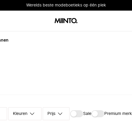
Werelds beste modeboetieks op één plek
nnen
Kleuren
Prijs
Sale
Premium mer