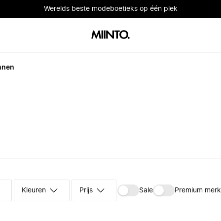
Werelds beste modeboetieks op één plek
nnen
Kleuren
Prijs
Sale
Premium mer