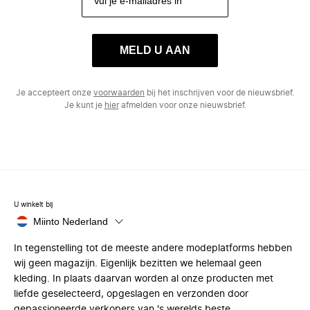
MELD U AAN
Je accepteert onze
voorwaarden
bij het inschrijven voor de nieuwsbrief.
Je kunt je
hier
afmelden voor onze nieuwsbrief.
U winkelt bij
Miinto Nederland
In tegenstelling tot de meeste andere modeplatforms hebben
wij geen magazijn. Eigenlijk bezitten we helemaal geen
kleding. In plaats daarvan worden al onze producten met
liefde geselecteerd, opgeslagen en verzonden door
gepassioneerde verkopers van 's werelds beste