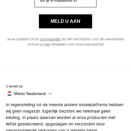
MELD U AAN
Je accepteert onze
voorwaarden
bij het inschrijven voor de nieuwsbrief.
Je kunt je
hier
afmelden voor onze nieuwsbrief.
U winkelt bij
Miinto Nederland
In tegenstelling tot de meeste andere modeplatforms hebben
wij geen magazijn. Eigenlijk bezitten we helemaal geen
kleding. In plaats daarvan worden al onze producten met
liefde geselecteerd, opgeslagen en verzonden door
gepassioneerde verkopers van 's werelds beste