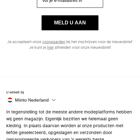
MELD U AAN
Je accepteert onze
voorwaarden
bij het inschrijven voor de nieuwsbrief.
Je kunt je
hier
afmelden voor onze nieuwsbrief.
U winkelt bij
Miinto Nederland
In tegenstelling tot de meeste andere modeplatforms hebben
wij geen magazijn. Eigenlijk bezitten we helemaal geen
kleding. In plaats daarvan worden al onze producten met
liefde geselecteerd, opgeslagen en verzonden door
gepassioneerde verkopers van 's werelds beste